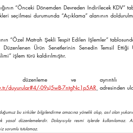
kçığının “Önceki Dönemden Devreden İndirilecek KDV” tab
kleri seçilmesi durumunda “Açıklama” alanının doldurulma
ının “Özel Matrah Şekli Tespit Edilen İşlemler” tablosun
 Düzenlenen Ürün Senetlerinin Senedin Temsil Ettiği
mi” işlem türü kaldırılmıştır.
.gov.tr/duyurular#4/-09sJ5wB-7ntgNc1p5AR
 adresinden ula
duğumuz bu sirküler bilgilendirme amacına yönelik olup, asıl olan yukarıda
k yasal düzenlemelerdir. Dolayısıyla resmi işlerde kullanılamaz. Ak
iz sorumlu tutulamaz.