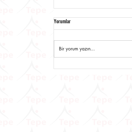
Yorumlar
Bir yorum yazın...
ÖTV3A, ÖTV3C VE ÖTV4
Mükelleflerine Önemli Duyuru