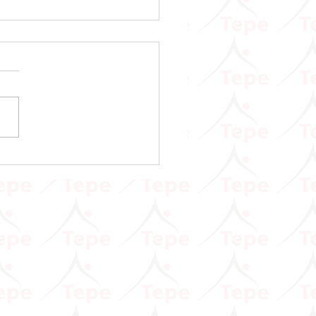
sar ve Prim Hizmet
namelerinde Asgari Ücret
na Gelir Vergisi Tutarının
llenmesine İlişkin Duyuru