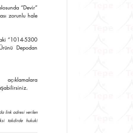
losunda “Devir” 
sı zorunlu hale 
daki “1014-5300 
 Ürünü Depodan 
Söz konusu düzenleme ve ayrıntılı açıklamalara 
şabilirsiniz.
 link adresi verilen 
si takdirde hukuki 