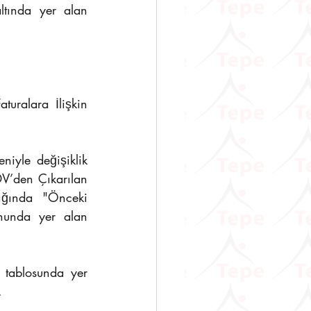
tında yer alan 
ralara İlişkin 
yle değişiklik 
V’den Çıkarılan 
çığında "Önceki 
nunda yer alan 
tablosunda yer 
.