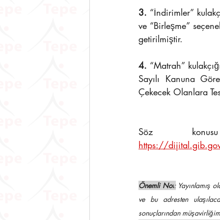
3.
 “İndirimler” kula
ve “Birleşme” seçene
getirilmiştir.
4.
 “Matrah” kulakçığ
Sayılı Kanuna Göre
Çekecek Olanlara Tesli
https://dijital.gib
Önemli Not
:
 Yayınlamış ol
ve bu adresten ulaşılaca
sonuçlarından müşavirliğim