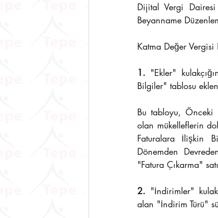
Dijital Vergi Daire
Beyanname Düzenleme
Katma Değer Vergisi 
1.
 "Ekler" kulakçığ
Bilgiler" tablosu eklen
Bu tabloyu, Önceki 
olan mükelleflerin 
Faturalara İlişkin B
Dönemden Devreden İ
"Fatura Çıkarma" satı
2.
 "İndirimler" kul
alan "İndirim Türü" s