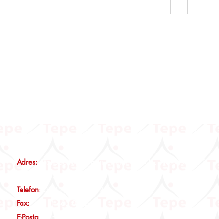
Emlak Vergisi Kanunu Genel
Muhta
Tebliği (Seri No: 90)
Beyan
İstis
Günce
Adres:
Maltepe Mah., Eski Çırpıcı Yolu Sk., No:3 Nef12 B
Blok, Kat:2, D:14 İstanbul
Telefon
:
0(212) 465 00 19
Fax:
0(212) 465 00 29
E-Posta
:
info@tepeymm.com