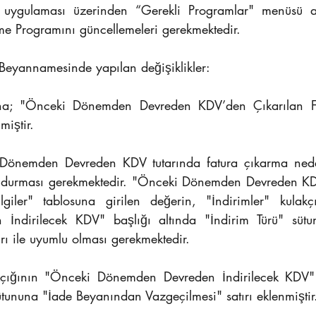
si uygulaması üzerinden “Gerekli Programlar" menüsü al
 Programını güncellemeleri gerekmektedir.
Beyannamesinde yapılan değişiklikler:
ına; "Önceki Dönemden Devreden KDV’den Çıkarılan Fatu
miştir.
Dönemden Devreden KDV tutarında fatura çıkarma nedeni
doldurması gerekmektedir. "Önceki Dönemden Devreden KD
ilgiler" tablosuna girilen değerin, "İndirimler" kulak
ndirilecek KDV" başlığı altında "İndirim Türü" sütu
rı ile uyumlu olması gerekmektedir.
akçığının "Önceki Dönemden Devreden İndirilecek KDV" 
ütununa "İade Beyanından Vazgeçilmesi" satırı eklenmiştir