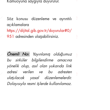
Kamuoyuna saygıyla duyurulur.
Söz konusu düzenleme ve ayrıntılı 
açıklamalara   
https://dijital.gib.gov.tr/duyurular#0/
951
 adresinden ulaşabilirsiniz. 
Önemli Not
:
 Yayınlamış olduğumuz 
bu sirküler bilgilendirme amacına 
yönelik olup, asıl olan yukarıda link 
adresi verilen ve bu adresten 
ulaşılacak yasal düzenlemelerdir. 
Dolayısıyla resmi işlerde kullanılamaz. 
Aksi takdirde hukuki sonuçlarından 
müşavirliğimiz sorumlu tutulamaz.