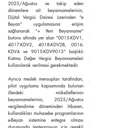
2025/Ağustos ve takip eden 
dönemlere ait beyannamelerinin, 
Dijital Vergisi Dairesi üzerinden “e 
Beyan” uygulamasına erişim 
sağlanarak “+ Yeni Beyanname” 
butonu altında yer alan “0015-KDV1, 
4017-KDV2, 4018-KDV2B, 0016-
KDV4 ve 9015-KDV9015” başlıklı 
Katma Değer Vergisi Beyannameleri 
kullanılarak verilmesi gerekmektedir. 
Ayrıca meslek mensupları tarafından, 
pilot uygulama kapsamında bulunan 
illerdeki mükelleflerinin 
beyannamelerinin, 2025/Ağustos 
vergilendirme döneminden itibaren, 
kullandıkları muhasebe programlarının 
e-Beyan sistemine entegre olması 
durumunda (entegrasyon için gerekli 