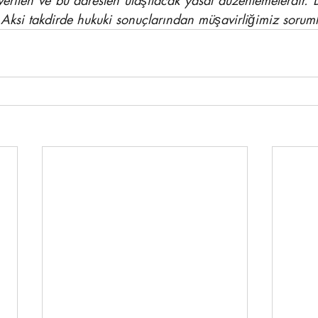
verilen ve bu adresten ulaşılacak yasal düzenlemelerdir. D
 Aksi takdirde hukuki sonuçlarından müşavirliğimiz soruml