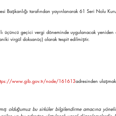
resi Başkanlığı tarafından yayınlanarak 61 Seri Nolu Kuru
ki virgül doksanüç) olarak tespit edilmiştir.
ttps://www.gib.gov.tr/node/161613
ad
resinden ulaşma
mış olduğumuz bu sirküler bilgilendirme amacına yönelik 