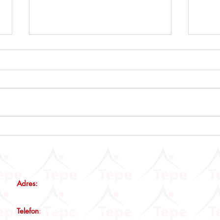
ÖTV3A, ÖTV3C VE ÖTV4
Emlak
Mükelleflerine Önemli Duyuru
Tebli
Adres:
Maltepe Mah., Eski Çırpıcı Yolu Sk., No:3 Nef12 B
Blok, Kat:2, D:14 İstanbul
Telefon
:
0(212) 465 00 19