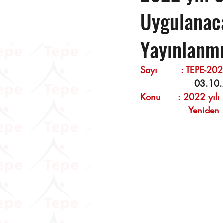
Uygulanac
Yayınlanmı
Sayı        : TEPE-2022/8
  03.10
Konu      
:
 2022 yılı
           