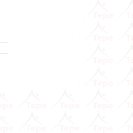
 Vergisi Kanunu Genel
ği (Seri No: 90)