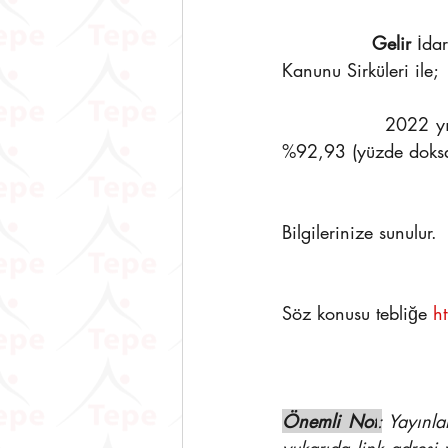
               Gelir 
İda
Kanunu Sirküleri ile;
               2022 yılı üçüncü geçici vergi döneminde uygulanacak yeniden değerleme oranı 
%92,93 (yüzde doksani
Bilgilerinize sunulur.
Söz konusu tebliğe 
h
Önemli Not
:
 Yayınla