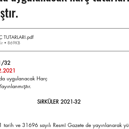
ştır.
Ç TUTARLARI
.pdf
dir • 869KB
1/32 
.12.2021
da uygulanacak Harç 
Tutarları Yayınlanmıştır.
SİRKÜLER 2021-32