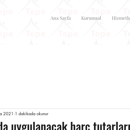
Ana Sayfa
Kurumsal
Hizmetl
ra 2021
1 dakikada okunur
da uygulanacak harç tutarlar