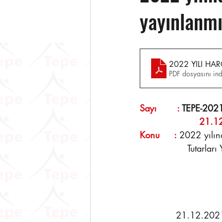
yayınlanmı
2022 YILI HAR
PDF dosyasını in
Sayı       : 
TEPE-202
                    21
Konu     : 
2022 yılın
                
            21.12.2021 tarih ve 31696 sayılı Resmî Gazete de yayınlanarak yürürlüğe giren 89 