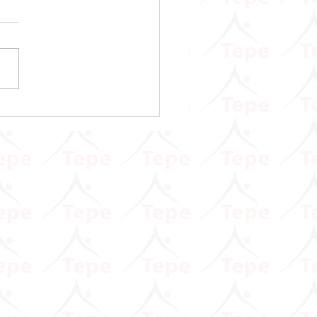
sar ve Prim Hizmet
namelerinde Asgari Ücret
na Gelir Vergisi Tutarının
llenmesine İlişkin Duyuru