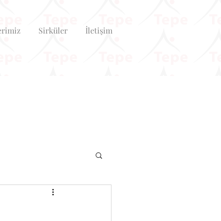
erimiz
Sirküler
İletişim
ı