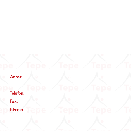
Emlak Vergisi Kanunu Genel
Muhta
Tebliği (Seri No: 90)
Beyan
İstis
Günce
Adres:
Maltepe Mah., Eski Çırpıcı Yolu Sk., No:3 Nef12 B
Blok, Kat:2, D:14 İstanbul
Telefon
:
0(212) 465 00 19
Fax:
0(212) 465 00 29
E-Posta
:
info@tepeymm.com