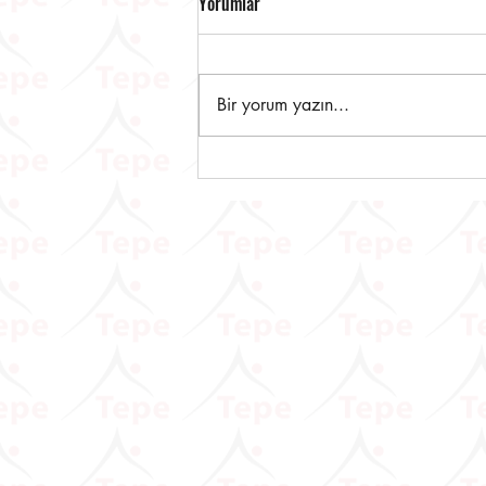
Yorumlar
Bir yorum yazın...
ÖTV3A, ÖTV3C VE ÖTV4
Mükelleflerine Önemli Duyuru