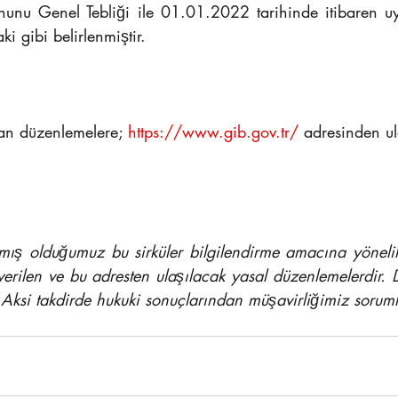
nunu Genel Tebliği ile 01.01.2022 tarihinde itibaren u
aki gibi belirlenmiştir. 
lan düzenlemelere; 
https://www.gib.gov.tr/
adresinden ul
mış olduğumuz bu sirküler bilgilendirme amacına yönelik 
verilen ve bu adresten ulaşılacak yasal düzenlemelerdir. D
 Aksi takdirde hukuki sonuçlarından müşavirliğimiz soruml