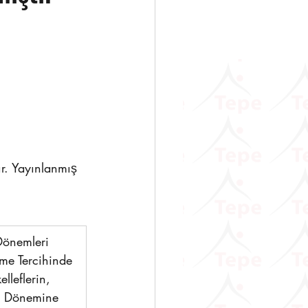
                   
ır. Yayınlanmış 
Dönemleri 
me Tercihinde 
leflerin, 
 Dönemine 