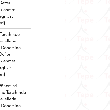
Defter 
üklenmesi 
rgi Usul 
ri)
Tercihinde 
leflerin, 
 Dönemine 
Defter 
üklenmesi 
rgi Usul 
ri) 
Dönemleri 
me Tercihinde 
leflerin, 
 Dönemine 