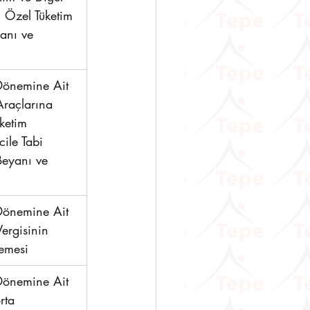
n Özel Tüketim 
anı ve 
önemine Ait 
Araçlarına 
üketim 
cile Tabi 
eyanı ve 
önemine Ait 
Vergisinin 
emesi 
önemine Ait 
rta 