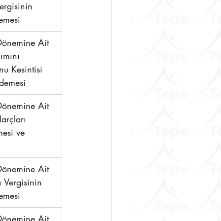
ergisinin 
emesi 
önemine Ait 
ımını 
u Kesintisi 
Ödemesi 
önemine Ait 
Harçları 
mesi ve 
önemine Ait 
 Vergisinin 
emesi
önemine Ait 