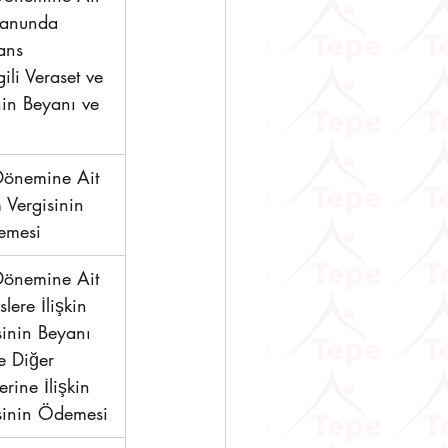
Kanunda 
ans 
ili Veraset ve 
inin Beyanı ve 
önemine Ait 
 Vergisinin 
emesi 
önemine Ait 
lere İlişkin 
sinin Beyanı 
e Diğer 
rine İlişkin 
sinin Ödemesi