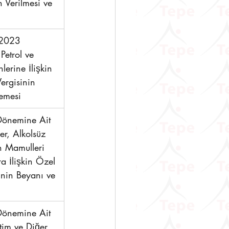
Verilmesi ve 
2023 
Petrol ve 
erine İlişkin 
ergisinin 
emesi 
önemine Ait 
er, Alkolsüz 
ün Mamulleri 
a İlişkin Özel 
inin Beyanı ve 
önemine Ait 
tim ve Diğer 