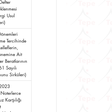
Defter 
üklenmesi 
rgi Usul 
ri)
Dönemleri 
me Tercihinde 
leflerin, 
önemine Ait 
er Beratlarının 
61 Sayılı 
unu Sirküleri) 
2023 
Noterlerce 
z Karşılığı 
t 