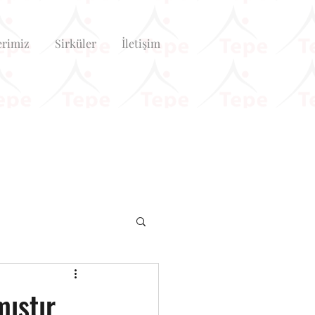
erimiz
Sirküler
İletişim
mıştır