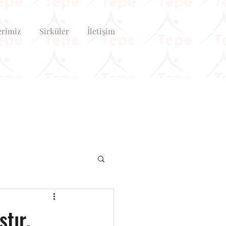
erimiz
Sirküler
İletişim
tır.