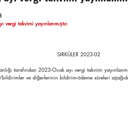
                                                                      
3 
 vergi takvimi yayınlanmıştır.  
                                                             SİRKÜLER 2023-02
/bildirimler ve diğerlerinin bildirim-ödeme süreleri aşağıd