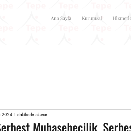
Ana Sayfa
Kurumsal
Hizmetl
a 2024
1 dakikada okunur
Serbest Muhasebecilik, Serbe