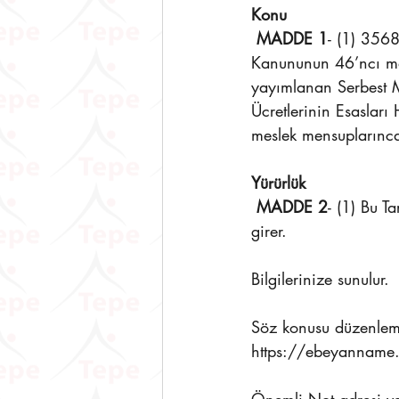
Konu
 MADDE 1
- (1) 3568
Kanununun 46’ncı ma
yayımlanan Serbest 
Ücretlerinin Esaslar
meslek mensuplarınca 
Yürürlük
 MADDE 2
- (1) Bu T
girer.
Bilgilerinize sunulur.
Söz konusu düzenleme
https://ebeyanname.