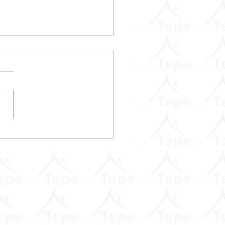
sar ve Prim Hizmet
namelerinde Asgari Ücret
na Gelir Vergisi Tutarının
llenmesine İlişkin Duyuru