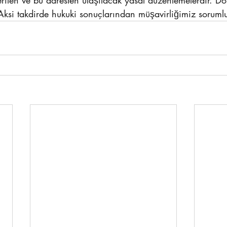
ilen ve bu adresten ulaşılacak yasal düzenlemelerdir. Dol
 Aksi takdirde hukuki sonuçlarından müşavirliğimiz sorumlu