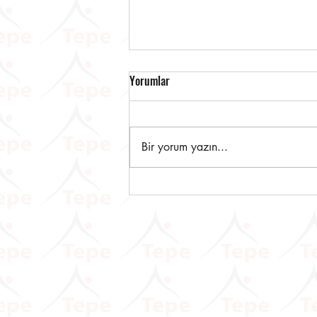
Yorumlar
Bir yorum yazın...
ÖTV3A, ÖTV3C VE ÖTV4
Mükelleflerine Önemli Duyuru