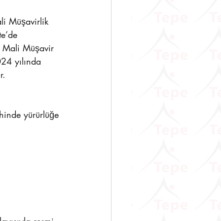
li Müşavirlik 
e’de 
 Mali Müşavir 
024 yılında 
r.
hinde yürürlüğe 