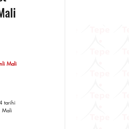
Mali
                   
li Mali 
 tarihi 
i Mali 