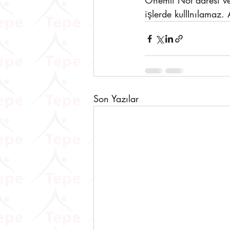
Önemli Not adresi ver
işlerde kullInılamaz.
Son Yazılar