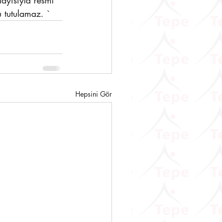
ayısıyla resmi 
 tutulamaz. `
Hepsini Gör