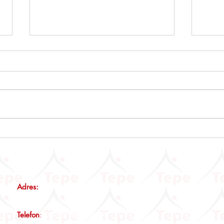
Emlak Vergisi Kanunu Genel
Muhta
Tebliği (Seri No: 90)
Beyan
İstis
Günce
Adres:
Maltepe Mah., Eski Çırpıcı Yolu Sk., No:3 Nef12 B
Blok, Kat:2, D:14 İstanbul
Telefon
:
0(212) 465 00 19