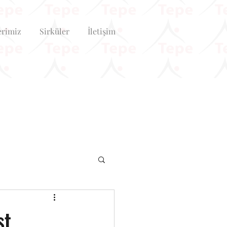
erimiz
Sirküler
İletişim
st