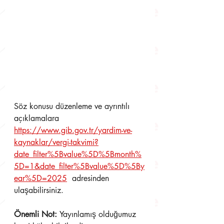
Söz konusu düzenleme ve ayrıntılı 
açıklamalara 
https://www.gib.gov.tr/yardim-ve-
kaynaklar/vergi-takvimi?
date_filter%5Bvalue%5D%5Bmonth%
5D=1&date_filter%5Bvalue%5D%5By
ear%5D=2025
  adresinden 
ulaşabilirsiniz.
Önemli Not: 
Yayınlamış olduğumuz 