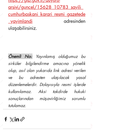
https://gib.gov.tr/duyuru-
arsivi/guncel/15628_10783_sayili_
cumhurbaskani_karari_resmi_gazetede
_yayimlandi
 adresinden 
ulaşabilirsiniz.
Önemli Not
:
 Yayınlamış olduğumuz bu 
sirküler bilgilendirme amacına yönelik 
olup, asıl olan yukarıda link adresi verilen 
ve bu adresten ulaşılacak yasal 
düzenlemelerdir. Dolayısıyla resmi işlerde 
kullanılamaz. Aksi takdirde hukuki 
sonuçlarından müşavirliğimiz sorumlu 
tutulamaz.