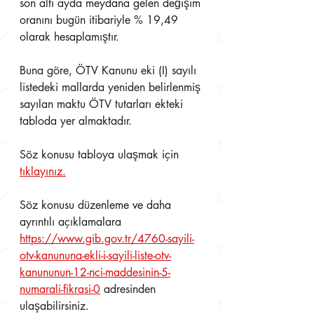
son altı ayda meydana gelen değişim 
oranını bugün itibariyle % 19,49 
olarak hesaplamıştır.
Buna göre, ÖTV Kanunu eki (I) sayılı 
listedeki mallarda yeniden belirlenmiş 
sayılan maktu ÖTV tutarları ekteki 
tabloda yer almaktadır.
Söz konusu tabloya ulaşmak için 
tıklayınız.
Söz konusu düzenleme ve daha 
ayrıntılı açıklamalara 
https://www.gib.gov.tr/4760-sayili-
otv-kanununa-ekli-i-sayili-liste-otv-
kanununun-12-nci-maddesinin-5-
numarali-fikrasi-0
 adresinden 
ulaşabilirsiniz.