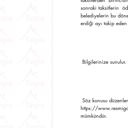
taksitlerden  birinci
sonraki taksitlerin  
belediyelerin bu döne
erdiği ayı takip ede
 Bilgilerinize sunulur.
 Söz konusu düzenleme ve daha ayrıntılı bilgilere 
https://www.resmiga
mümkündür. 