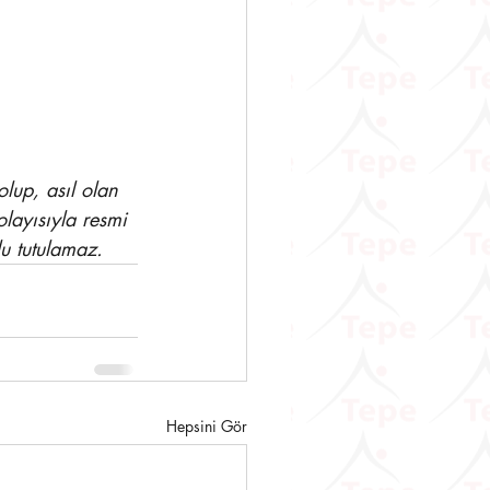
lup, asıl olan 
layısıyla resmi 
u tutulamaz.
Hepsini Gör