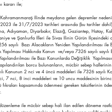
 kararı ile; 
Kahramanmaraş İlinde meydana gelen depremler nedeniy
023 ile 31/7/2023 tarihleri arasında (bu tarihler dahil
dana, Adıyaman, Diyarbakır, Elazığ, Gaziantep, Hatay, 
iye ve Şanlıurfa İlleri ile Sivas İlinin Gürün İlçesindeki d
7256 sayılı  Bazı Alacakların Yeniden Yapılandırılması ile 
k Yapılması Hakkında Kanun  ve/veya 7326 sayılı sayılı 
apılandırılması ile Bazı Kanunlarda Değişiklik  Yapılmasın
ılandırılan borcu bulunanların, mücbir sebep hallerinin 
ılı Kanunun 2 nci ve 4 üncü maddeleri ile 7326 sayılı K
i, 7 nci, 8 inci maddeleri ve 10 uncu maddesinin birinci,
 fıkraları kapsamında ödenmesi gereken taksitlerinin ödem
.