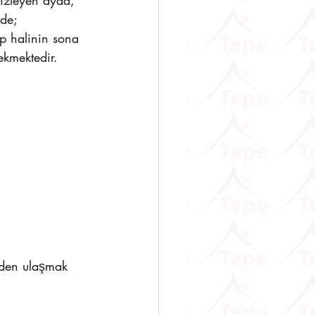
 izleyen ayda, 
de; 
ep halinin sona 
ekmektedir.
den ulaşmak 