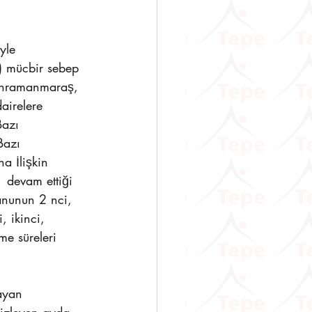
le  
) mücbir sebep 
Kahramanmaraş, 
airelere 
Bazı 
Bazı 
a İlişkin 
 devam ettiği 
anunun 2 nci,  
 ikinci, 
e süreleri 