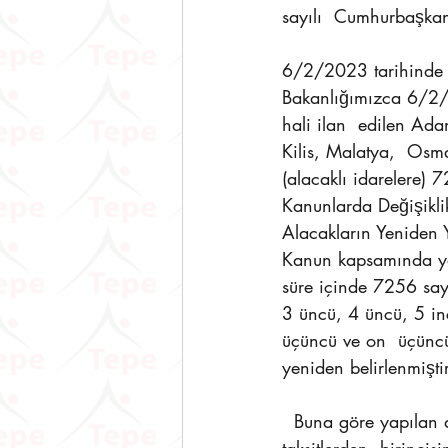
sayılı  Cumhurbaşkanı
6/2/2023 tarihinde 
Bakanlığımızca 6/2/2
hali ilan  edilen A
Kilis, Malatya,  Osman
(alacaklı idarelere) 
Kanunlarda Değişikli
Alacakların Yeniden Y
Kanun kapsamında yap
süre içinde 7256 say
3 üncü, 4 üncü, 5 inc
üçüncü ve on  üçüncü
yeniden belirlenmiştir
  Buna göre yapılan düzenleme ile mücbir sebep hali ilan edilen döneme rastlayan 