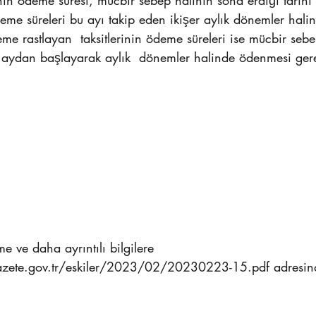
sinin ödeme süresi, mücbir sebep halinin sona erdiği tarihi
ödeme süreleri bu ayı takip eden ikişer aylık dönemler halin
me rastlayan  taksitlerinin ödeme süreleri ise mücbir seb
n aydan başlayarak aylık  dönemler halinde ödenmesi ger
zete.gov.tr/eskiler/2023/02/20230223-15.pdf adresin