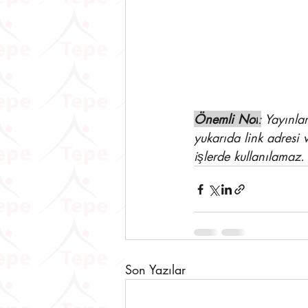
Önemli Not
:
 Yayınla
yukarıda link adresi 
işlerde kullanılamaz.
Son Yazılar