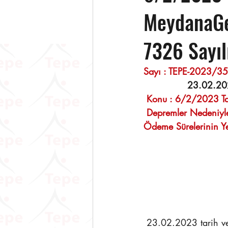
MeydanaGe
7326 Sayıl
Sayı : TEPE-2023/35 
 23.02.2
 Konu : 6/2/2023 T
 Depremler Nedeniyl
Ödeme Sürelerinin Ye
 23.02.2023 tarih ve 32113 sayılı Resmî Gazete de yayınlanarak yürürlüğe giren 6831 