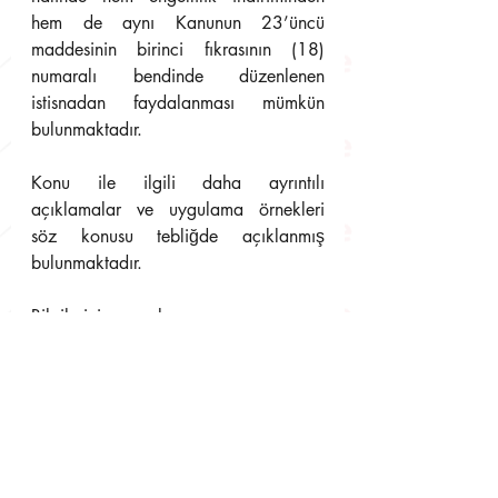
hem de aynı Kanunun 23’üncü 
maddesinin birinci fıkrasının (18) 
numaralı bendinde düzenlenen 
istisnadan faydalanması mümkün 
bulunmaktadır.
Konu ile ilgili daha ayrıntılı 
açıklamalar ve uygulama örnekleri 
söz konusu tebliğde açıklanmış 
bulunmaktadır.
Bilgilerinize sunulur.
Sirkülerimize konu olan 
düzenlemelere; 
https://www.gib.gov.tr/
adresinden 
ulaşabilirsiniz. 