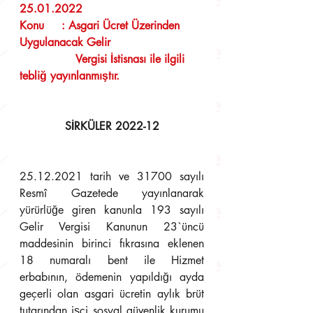
25.01.2022
Konu     : Asgari Ücret Üzerinden 
Uygulanacak Gelir 
                Vergisi İstisnası ile ilgili 
tebliğ yayınlanmıştır. 
SİRKÜLER 2022-12
25.12.2021 tarih ve 31700 sayılı 
Resmî Gazetede yayınlanarak 
yürürlüğe giren kanunla 193 sayılı 
Gelir Vergisi Kanunun 23`üncü 
maddesinin birinci fıkrasına eklenen 
18 numaralı bent ile 
Hizmet 
erbabının, ödemenin yapıldığı ayda 
geçerli olan asgari ücretin aylık brüt 
tutarından işçi sosyal güvenlik kurumu 