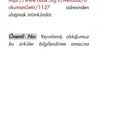
https://www.bddk.org.tr/Mevzuat/D
okumanGetir/1127
  ad
resinden 
ulaşmak mümkündür.
Önemli Not
:
 Yayınlamış olduğumuz 
bu sirküler bilgilendirme amacına 
yönelik olup, asıl olan yukarıda link 
adresi verilen ve bu adresten 
ulaşılacak yasal düzenlemelerdir. 
Dolayısıyla resmi işlerde kullanılamaz. 
Aksi takdirde hukuki sonuçlarından 
müşavirliğimiz sorumlu tutulamaz.