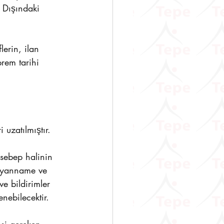
 Dışındaki 
rem tarihi 
uzatılmıştır. 
beyanname ve 
e bildirimler 
ebilecektir. 