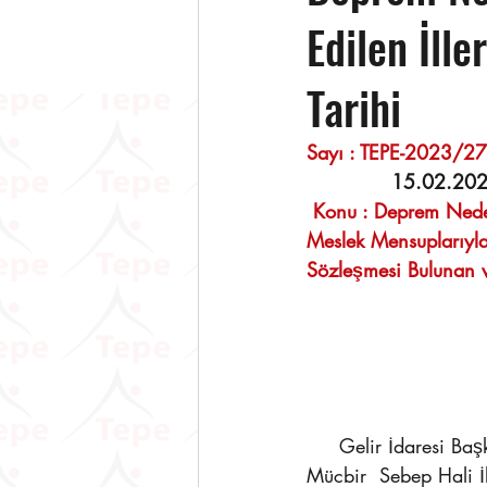
Edilen İll
Tarihi
Sayı : TEPE-2023/27      
  15.02.20
 Konu : Deprem Neden
Meslek Mensuplarıyla 
Sözleşmesi Bulunan v
     Gelir İdaresi Başkanlığınca yayınlanan 14.02.2023 tarihli duyuruda; Deprem Nedeniyle 
Mücbir  Sebep Hali İl