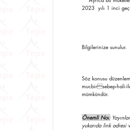
    Ayrıca bu mükellefler tarafından, mücbir sebep hali süresi içerisinde verilmesi gereken 
2023  yılı 1 inci geç
Bilgilerinize sunulur. 
Söz konusu düzenleme
mucbirsebep-hali-ila
mümkündür.
Önemli Not
:
 Yayınla
yukarıda link adresi 