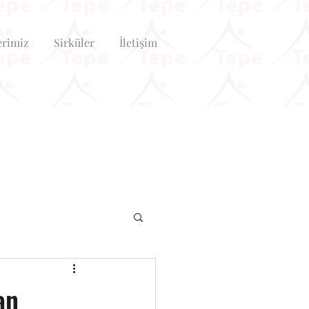
erimiz
Sirküler
İletişim
an