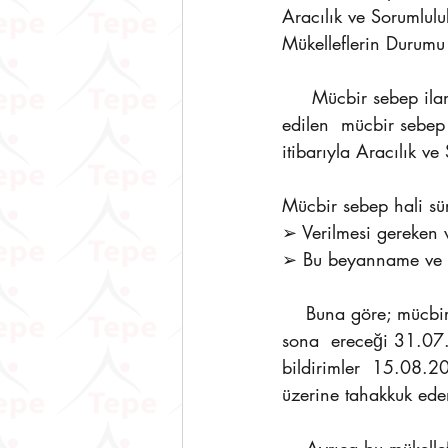
Aracılık ve Sorumlul
Mükelleflerin Durumu 
     Mücbir sebep ilan edilen yerler dışında mükellefiyet kaydı bulunan mükelleflerin, ilan 
edilen  mücbir sebep
itibarıyla Aracılık 
Mücbir sebep hali sür
➢ Verilmesi gereken v
➢ Bu beyanname ve bil
    Buna göre; mücbir sebep halinin başladığı 06.02.2023 tarihinden mücbir sebep halinin 
sona  ereceği 31.07.
bildirimler  15.08.2
üzerine tahakkuk ede