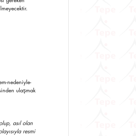
lmeyecektir. 
em-nedeniyle-
esinden ulaşmak 
lup, asıl olan 
layısıyla resmi 