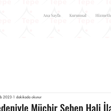
Ana Sayfa
Kurumsal
Hizmetl
ub 2023
1 dakikada okunur
eniyle Mücbir Sebep Hali İl