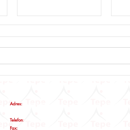
ÖTV3A, ÖTV3C VE ÖTV4
Emlak
Mükelleflerine Önemli Duyuru
Tebli
Adres:
Maltepe Mah., Eski Çırpıcı Yolu Sk., No:3 Nef12 B
Blok, Kat:2, D:14 İstanbul
Telefon
:
0(212) 465 00 19
Fax:
0(212) 465 00 29