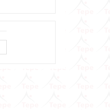
 Vergisi Kanunu Genel
ği (Seri No: 90)