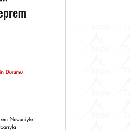
Deprem
                   
rin Durumu 
barıyla 