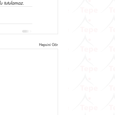
u tutulamaz.
Hepsini Gör