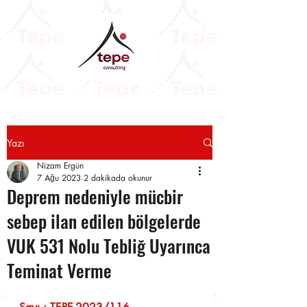
Yazı
Nizam Ergün
7 Ağu 2023
2 dakikada okunur
Deprem nedeniyle mücbir
sebep ilan edilen bölgelerde
VUK 531 Nolu Tebliğ Uyarınca
Teminat Verme