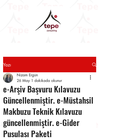
Yazı
Nizam Ergün
26 May
1 dakikada okunur
e-Arşiv Başvuru Kılavuzu
Güncellenmiştir. e-Müstahsil
Makbuzu Teknik Kılavuzu
güncellenmiştir. e-Gider
Pusulası Paketi