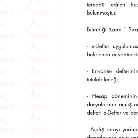
tereddüt edilen hu
bulunmuştur.
Bilindiği üzere 1 Sır
- e-Defter uygulamas
belirlenen envanter de
- Envanter defterin
tutulabileceği,
- Hesap döneminin i
dosyalarının açılış 
defteri e-Defter ve b
- Açılış onayı yerine
dosyalarının gelir ve