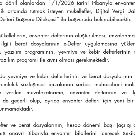
a dâhil olanlardan 1/1/2026 tarihi itibarıyla envanter d
nik ortamda tutmak isteyen mükellefler, Dijital Vergi Dai
efteri Başvuru Dilekçesi” ile başvuruda bulunabilecektir.
kelleflerin, envanter defterinin oluşturulması, imzalanma
 ilgili berat dosyalarının e-Defter uygulamasına yükle
u yazılım programının, yevmiye ve kebir defterlerinin o
yazılım programı ile aynı olması gerekmektedir.
da yevmiye ve kebir defterlerinin ve berat dosyalarının 
orumluluk sözleşmesi imzalanan serbest muhasebeci mali
 verilen muvafakatname, envanter defterinin ve ilgil
 de geçerli olup, ayrıca envanter defteri için yeni bi
lunmamaktadır.
efter ve berat dosyalarının, hesap dönemi başı (açılış 
 onayı) itibarıyla envanter bilgilerini içerecek şekild