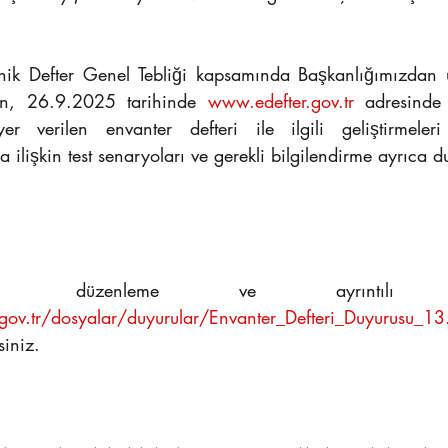
onik Defter Genel Tebliği kapsamında Başkanlığımızdan 
ın, 26.9.2025 tarihinde 
www.edefter.gov.tr
 adresinde
er verilen envanter defteri ile ilgili geliştirmeleri
 ilişkin test senaryoları ve gerekli bilgilendirme ayrıca du
.gov.tr/dosyalar/duyurular/Envanter_Defteri_Duyurusu_1
siniz.