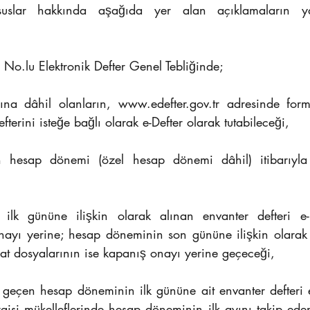
suslar hakkında aşağıda yer alan açıklamaların ya
a No.lu Elektronik Defter Genel Tebliğinde;
ına dâhil olanların, www.edefter.gov.tr adresinde form
fterini isteğe bağlı olarak e-Defter olarak tutabileceği,
in hesap dönemi (özel hesap dönemi dâhil) itibarıyla e
lk gününe ilişkin olarak alınan envanter defteri e-D
onayı yerine; hesap döneminin son gününe ilişkin olarak 
erat dosyalarının ise kapanış onayı yerine geçeceği,
 geçen hesap döneminin ilk gününe ait envanter defteri e
rgisi mükelleflerinde hesap döneminin ilk ayını takip ed