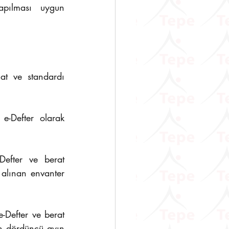
pılması uygun 
at ve standardı 
-Defter olarak 
efter ve berat 
alınan envanter 
-Defter ve berat 
en dördüncü ayın 