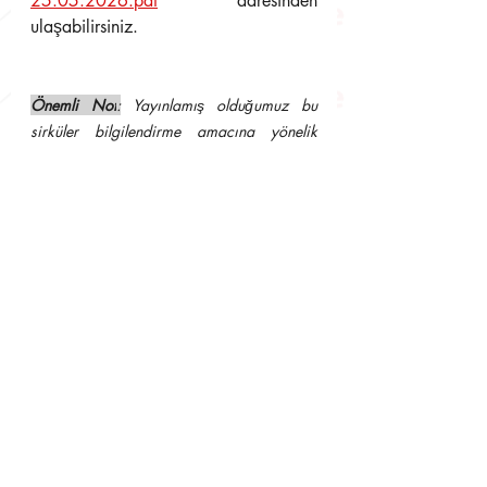
25.05.2026.pdf
adresinden 
ulaşabilirsiniz.
Önemli Not
:
 Yayınlamış olduğumuz bu 
sirküler bilgilendirme amacına yönelik 
olup, asıl olan yukarıda link adresi verilen 
ve bu adresten ulaşılacak yasal 
düzenlemelerdir. Dolayısıyla resmi işlerde 
kullanılamaz. Aksi takdirde hukuki 
sonuçlarından müşavirliğimiz sorumlu 
tutulamaz.
Son Yazılar
Hepsini Gör