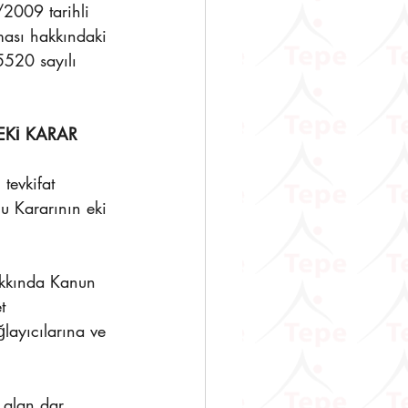
2009 tarihli 
ması hakkındaki 
5520 sayılı 
EKİ KARAR
tevkifat 
u Kararının eki 
akkında Kanun 
t 
layıcılarına ve 
 alan dar 