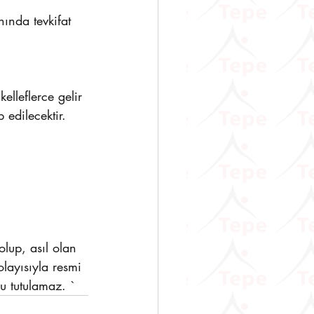
ında tevkifat 
elleflerce gelir 
edilecektir. 
lup, asıl olan 
layısıyla resmi 
u tutulamaz. `