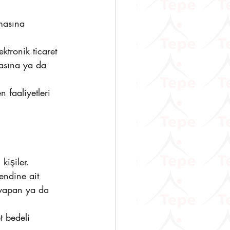
lmasına 
ektronik ticaret 
masına ya da 
 faaliyetleri 
kişiler.
kendine ait 
 yapan ya da 
t bedeli 