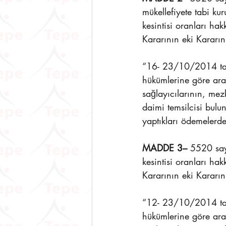
mükellefiyete tabi ku
kesintisi oranları h
Kararının eki Kararın
“16- 23/10/2014 tari
hükümlerine göre arac
sağlayıcılarının, mez
daimi temsilcisi bulu
yaptıkları ödemelerd
MADDE 3–
 5520 say
kesintisi oranları h
Kararının eki Kararın
“12- 23/10/2014 tari
hükümlerine göre arac