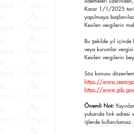
ödemeleri üzerinden, 
Karar 1/1/2025 tarih
yapılmaya başlanılaca
Kesilen vergilerin ma
Bu şekilde yıl içinde 
veya kurumlar vergis
Kesilen vergilerin b
Söz konusu düzenleme
https://www.resmig
https://www.gib.go
Önemli Not: 
Yayınla
yukarıda link adresi 
işlerde kullanılamaz.