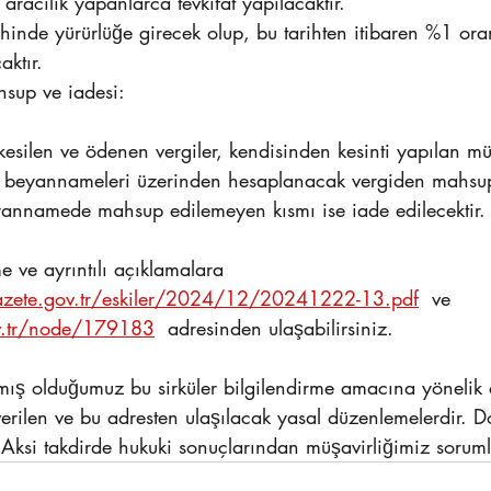
aracılık yapanlarca tevkifat yapılacaktır.
inde yürürlüğe girecek olup, bu tarihten itibaren %1 oran
ktır.
hsup ve iadesi:
kesilen ve ödenen vergiler, kendisinden kesinti yapılan mük
i beyannameleri üzerinden hesaplanacak vergiden mahsup 
eyannamede mahsup edilemeyen kısmı ise iade edilecektir.
 ve ayrıntılı açıklamalara 
azete.gov.tr/eskiler/2024/12/20241222-13.pdf
  ve 
v.tr/node/179183
  adresinden ulaşabilirsiniz.
mış olduğumuz bu sirküler bilgilendirme amacına yönelik o
verilen ve bu adresten ulaşılacak yasal düzenlemelerdir. Do
 Aksi takdirde hukuki sonuçlarından müşavirliğimiz soruml