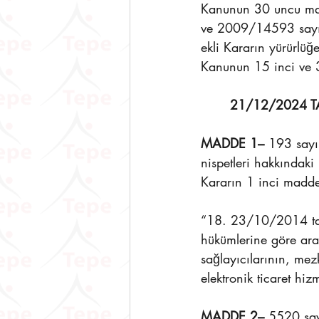
Kanunun 30 uncu madd
ve 2009/14593 sayılı
ekli Kararın yürürlü
Kanunun 15 inci ve 3
21/12/2024 T
MADDE 1–
 193 sayı
nispetleri hakkındak
Kararın 1 inci maddes
“18. 23/10/2014 tari
hükümlerine göre arac
sağlayıcılarının, mez
elektronik ticaret hi
MADDE 2–
 5520 say