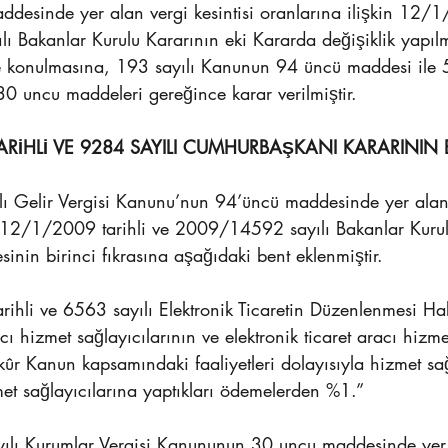
esinde yer alan vergi kesintisi oranlarına ilişkin 12/1/
 Bakanlar Kurulu Kararının eki Kararda değişiklik yapıl
ğe konulmasına, 193 sayılı Kanunun 94 üncü maddesi ile 
0 uncu maddeleri gereğince karar verilmiştir.
ARİHLİ VE 9284 SAYILI CUMHURBAŞKANI KARARININ 
lı Gelir Vergisi Kanunu’nun 94’üncü maddesinde yer alan 
i 12/1/2009 tarihli ve 2009/14592 sayılı Bakanlar Kurul
inin birinci fıkrasına aşağıdaki bent eklenmiştir.
hli ve 6563 sayılı Elektronik Ticaretin Düzenlenmesi H
ı hizmet sağlayıcılarının ve elektronik ticaret aracı hizme
kûr Kanun kapsamındaki faaliyetleri dolayısıyla hizmet sağ
zmet sağlayıcılarına yaptıkları ödemelerden %1.”
ılı Kurumlar Vergisi Kanununun 30 uncu maddesinde yer