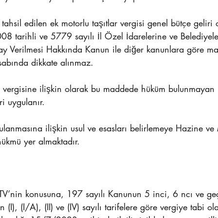
hsil edilen ek motorlu taşıtlar vergisi genel bütçe geliri 
8 tarihli ve 5779 sayılı İl Özel İdarelerine ve Belediyel
Pay Verilmesi Hakkında Kanun ile diğer kanunlara göre mah
esabında dikkate alınmaz.
lar vergisine ilişkin olarak bu maddede hüküm bulunmayan
i uygulanır.
lanmasına ilişkin usul ve esasları belirlemeye Hazine ve
 hükmü yer almaktadır.
TV’nin konusuna, 197 sayılı Kanunun 5 inci, 6 ncı ve geç
(I), (I/A), (II) ve (IV) sayılı tarifelere göre vergiye tabi 