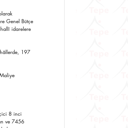
olarak 
ere Genel Bütçe 
allî idarelere 
 hâllerde, 197 
 Maliye 
ici 8 inci 
olan ve 7456 