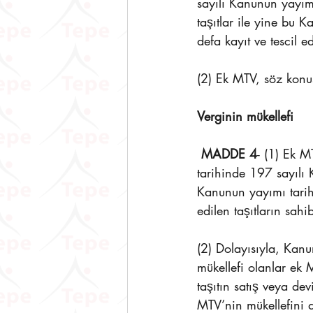
sayılı Kanunun yayıml
taşıtlar ile yine bu 
defa kayıt ve tescil e
(2) Ek MTV, söz konus
Verginin mükellefi
MADDE 4
- (1) Ek 
tarihinde 197 sayılı 
Kanunun yayımı tarihi
edilen taşıtların sahib
(2) Dolayısıyla, Kanun
mükellefi olanlar ek 
taşıtın satış veya dev
MTV’nin mükellefini d