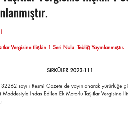
ınlanmıştır.
Sayı : TEPE-2023/111	                                                                
ıtlar Vergisine İlişkin 1 Seri Nolu  Tebliğ Yayınlanmıştır. 
SİRKÜLER 2023-111 
 32262 sayılı Resmi Gazete de yayınlanarak yürürlüğe g
 Maddesiyle İhdas Edilen Ek Motorlu Taşıtlar Vergisine İl
;