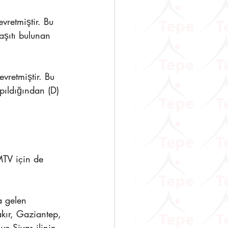
vretmiştir. Bu 
aşıtı bulunan 
vretmiştir. Bu 
pıldığından (D) 
MTV için de 
 gelen 
kır, Gaziantep, 
e Sivas ilinin 