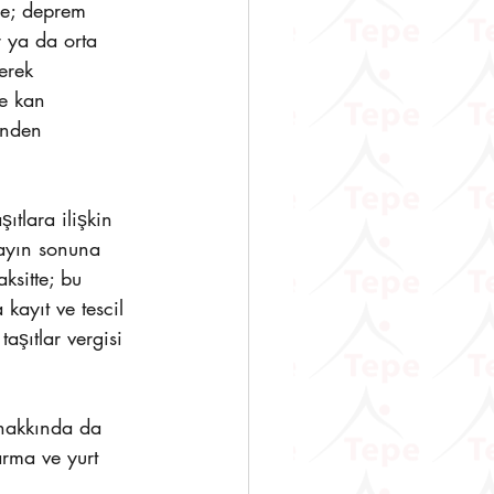
de; deprem 
r ya da orta 
erek 
e kan 
inden 
ıtlara ilişkin 
 ayın sonuna 
ksitte; bu 
kayıt ve tescil 
taşıtlar vergisi 
 hakkında da 
arma ve yurt 