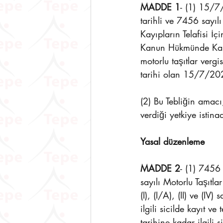
MADDE 1
- (1) 15/7
tarihli ve 7456 say
Kayıpların Telafisi İç
Kanun Hükmünde Kara
motorlu taşıtlar ver
tarihi olan 15/7/2023
(2) Bu Tebliğin amac
verdiği yetkiye istin
Yasal düzenleme
MADDE 2
- (1) 7456
sayılı Motorlu Taşıtl
(I), (I/A), (II) ve (I
ilgili sicilde kayıt 
tarihine kadar ilgili s