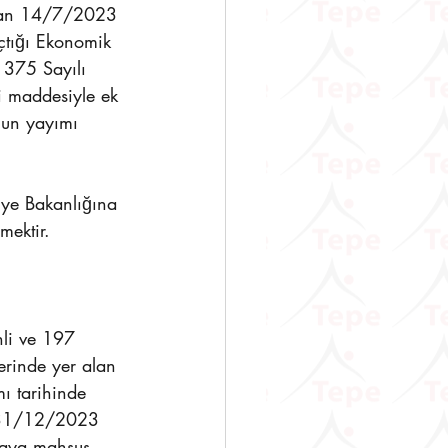
anan 14/7/2023 
çtığı Ekonomik 
e 375 Sayılı 
 maddesiyle ek 
nun yayımı 
iye Bakanlığına 
mektir. 
li ve 197 
erinde yer alan 
mı tarihinde 
en 31/12/2023 
defaya mahsus 