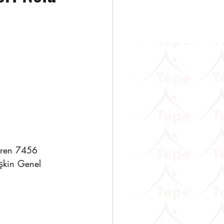
                      
iren 7456 
işkin Genel 