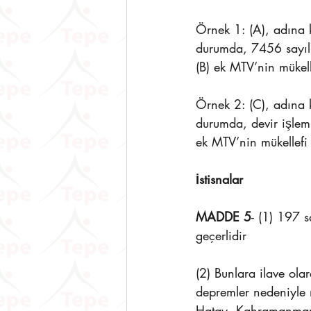
Örnek 1: (A), adına k
durumda, 7456 sayılı 
(B) ek MTV’nin mükelle
Örnek 2: (C), adına k
durumda, devir işlem
ek MTV’nin mükellefi
İstisnalar 
MADDE 5
- (1) 197 
geçerlidir
(2) Bunlara ilave o
depremler nedeniyle 
Hatay, Kahramanmaraş