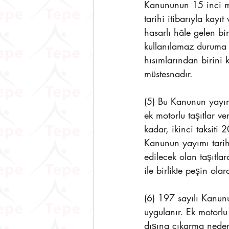
Kanununun 15 inci m
tarihi itibarıyla kayı
hasarlı hâle gelen bi
kullanılamaz duruma g
hısımlarından birini k
müstesnadır.
(5) Bu Kanunun yayımla
ek motorlu taşıtlar v
kadar, ikinci taksiti 
Kanunun yayımı tarihi 
edilecek olan taşıtlara
ile birlikte peşin olar
(6) 197 sayılı Kanun
uygulanır. Ek motorlu
dışına çıkarma neden