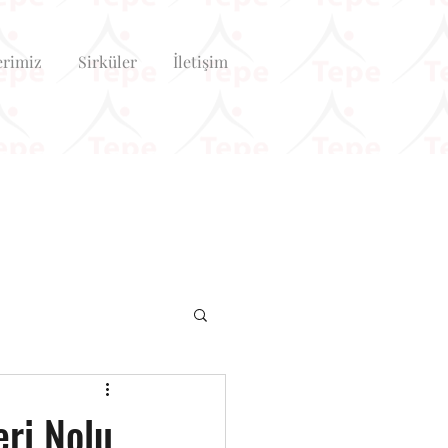
erimiz
Sirküler
İletişim
eri Nolu