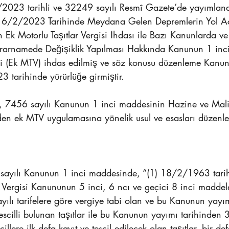
/2023 tarihli ve 32249 sayılı Resmî Gazete’de yayıml
ılı 6/2/2023 Tarihinde Meydana Gelen Depremlerin Yol A
in Ek Motorlu Taşıtlar Vergisi İhdası ile Bazı Kanunlarda v
rnamede Değişiklik Yapılması Hakkında Kanunun 1 inci
gisi (Ek MTV) ihdas edilmiş ve söz konusu düzenleme Kanu
 tarihinde yürürlüğe girmiştir.
ı, 7456 sayılı Kanunun 1 inci maddesinin Hazine ve Mal
aden ek MTV uygulamasına yönelik usul ve esasları düzenle
 sayılı Kanunun 1 inci maddesinde, “(1) 18/2/1963 tarih
ar Vergisi Kanununun 5 inci, 6 ncı ve geçici 8 inci maddel
V) sayılı tarifelere göre vergiye tabi olan ve bu Kanunun yayı
ve tescilli bulunan taşıtlar ile bu Kanunun yayımı tarihind
icillere ilk defa kayıt ve tescil edilecek olan taşıtlar, bir 