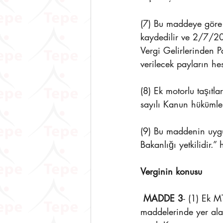
(7) Bu maddeye göre ta
kaydedilir ve 2/7/200
Vergi Gelirlerinden 
verilecek payların h
(8) Ek motorlu taşıt
sayılı Kanun hükümler
(9) Bu maddenin uygu
Bakanlığı yetkilidir.”
Verginin konusu
MADDE 3
- (1) Ek M
maddelerinde yer alan 