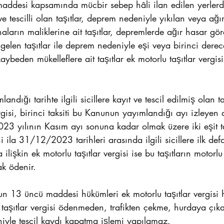
addesi kapsamında mücbir sebep hâli ilan edilen yerler
t ve tescilli olan taşıtlar, deprem nedeniyle yıkılan veya ağı
naların maliklerine ait taşıtlar, depremlerde ağır hasar gör
elen taşıtlar ile deprem nedeniyle eşi veya birinci derec
aybeden mükelleflere ait taşıtlar ek motorlu taşıtlar vergis
ndığı tarihte ilgili sicillere kayıt ve tescil edilmiş olan taş
ergisi, birinci taksiti bu Kanunun yayımlandığı ayı izleyen
2023 yılının Kasım ayı sonuna kadar olmak üzere iki eşit ta
ila 31/12/2023 tarihleri arasında ilgili sicillere ilk defa 
 ilişkin ek motorlu taşıtlar vergisi ise bu taşıtların motorlu 
ak ödenir.
un 13 üncü maddesi hükümleri ek motorlu taşıtlar vergisi
 taşıtlar vergisi ödenmeden, trafikten çekme, hurdaya çık
iyle tescil kaydı kapatma işlemi yapılamaz. 