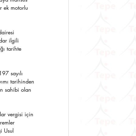
ar ek motorlu 
dairesi 
r ilgili 
ğı tarihte 
197 sayılı 
yımı tarihinden 
ın sahibi olan 
ar vergisi için 
remler 
i Usul 