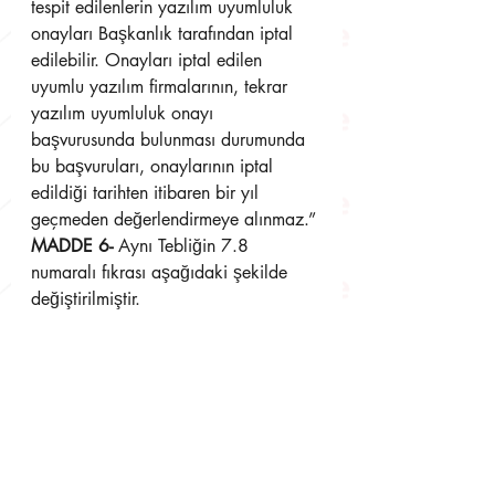
tespit edilenlerin yazılım uyumluluk 
onayları Başkanlık tarafından iptal 
edilebilir. Onayları iptal edilen 
uyumlu yazılım firmalarının, tekrar 
yazılım uyumluluk onayı 
başvurusunda bulunması durumunda 
bu başvuruları, onaylarının iptal 
edildiği tarihten itibaren bir yıl 
geçmeden değerlendirmeye alınmaz.”
MADDE 6-
 Aynı Tebliğin 7.8 
numaralı fıkrası aşağıdaki şekilde 
değiştirilmiştir.
“7.8. Elektronik ortamda 
oluşturulması, kaydedilmesi, 
imzalanması/onaylanması, 
muhafazası, saklanması ve ibrazına 
izin verilen defterler ile defterlerle 
ilişkili muhasebe fişlerinin ve berat 
dosyalarının elektronik ortamda 