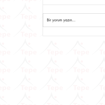
Bir yorum yazın...
Dijital Vergi Dairesine Yeni
Eklenen Hizmetlere İlişkin
Duyuru