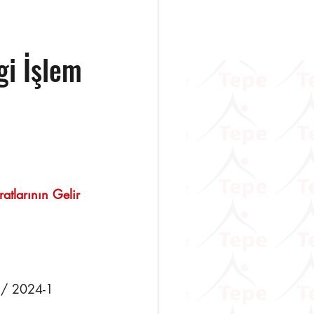
gi İşlem
                   
atlarının Gelir 
 / 2024-1 