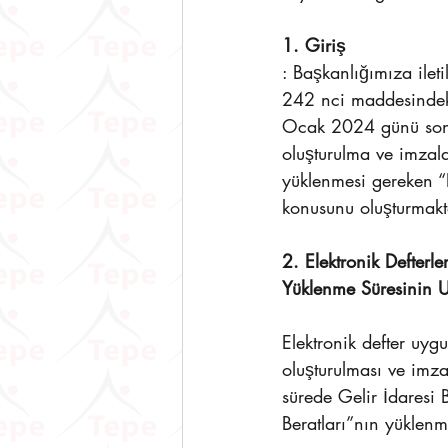
1. Giriş
: Başkanlığımıza ilet
242 nci maddesindeki
Ocak 2024 günü sonun
oluşturulma ve imzala
yüklenmesi gereken “E
konusunu oluşturmakt
2. Elektronik Defterl
Yüklenme Süresinin U
Elektronik defter uy
oluşturulması ve imza
sürede Gelir İdaresi 
Beratları”nın yüklen