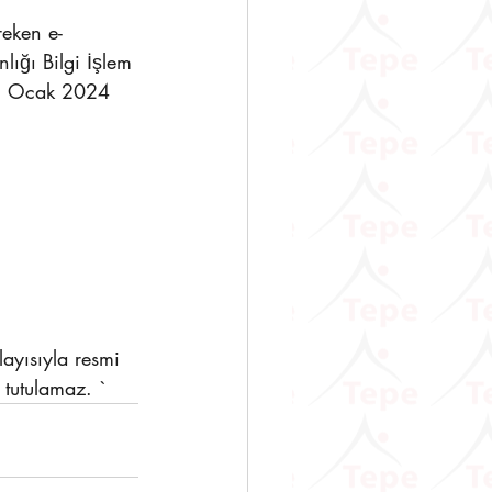
eken e-
lığı Bilgi İşlem 
i 5 Ocak 2024 
ayısıyla resmi 
 tutulamaz. `