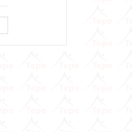
 Vergisi Kanunu Genel
ği (Seri No: 90)