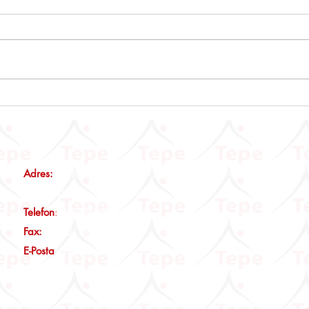
ÖTV3A, ÖTV3C VE ÖTV4
Emlak
Mükelleflerine Önemli Duyuru
Tebli
Adres:
Maltepe Mah., Eski Çırpıcı Yolu Sk., No:3 Nef12 B
Blok, Kat:2, D:14 İstanbul
Telefon
:
0(212) 465 00 19
Fax:
0(212) 465 00 29
E-Posta
:
info@tepeymm.com
©2026, Tepe YMM Tüm Hakları Saklıdır