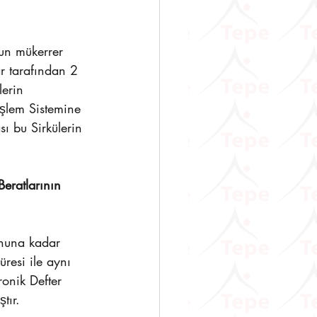
nun mükerrer 
r tarafından 2 
erin 
İşlem Sistemine 
ı bu Sirkülerin 
Beratlarının 
onuna kadar 
resi ile aynı 
ronik Defter 
tır.