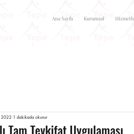
Ana Sayfa
Kurumsal
Hizmetl
m 2022
1 dakikada okunur
lı Tam Tevkifat Uygulaması