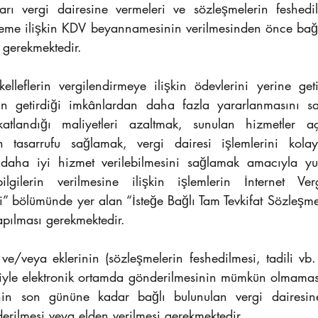
arı vergi dairesine vermeleri ve sözleşmelerin feshedilm
leme ilişkin KDV beyannamesinin verilmesinden önce bağlı 
i gerekmektedir.
kelleflerin vergilendirmeye ilişkin ödevlerini yerine get
inin getirdiği imkânlardan daha fazla yararlanmasını s
atlandığı maliyetleri azaltmak, sunulan hizmetler aç
tasarrufu sağlamak, vergi dairesi işlemlerini kolayla
daha iyi hizmet verilebilmesini sağlamak amacıyla yuka
lgilerin verilmesine ilişkin işlemlerin İnternet Verg
 bölümünde yer alan “İsteğe Bağlı Tam Tevkifat Sözleşmele
apılması gerekmektedir.
 ve/veya eklerinin (sözleşmelerin feshedilmesi, tadili vb.
niyle elektronik ortamda gönderilmesinin mümkün olmaması 
enin son gününe kadar bağlı bulunulan vergi dairesine
erilmesi veya elden verilmesi gerekmektedir.