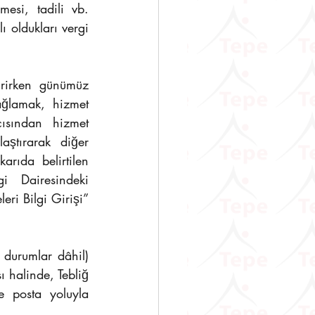
esi, tadili vb. 
oldukları vergi 
irirken günümüz 
ağlamak, hizmet 
ısından hizmet 
ştırarak diğer 
rıda belirtilen 
i Dairesindeki 
ri Bilgi Girişi” 
 durumlar dâhil) 
halinde, Tebliğ 
 posta yoluyla 