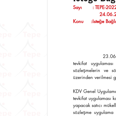
Sayı       : TEPE-2022/48
                 24.06
Konu     :İsteğe Bağl
               23.06.2022 tarih ve KDV-69/2022-1 sayılı KDV Sirkülerinde İsteğe bağlı tam 
tevkifat uygulaması
sözleşmelerin ve sö
üzerinden verilmesi g
KDV Genel Uygulama Te
tevkifat uygulaması 
yapacak satıcı mükelle
sözleşme uygulama d