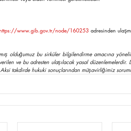
https://www.gib.gov.tr/node/160253
 ad
resinden ulaş
mış olduğumuz bu sirküler bilgilendirme amacına yönelik 
verilen ve bu adresten ulaşılacak yasal düzenlemelerdir. D
 Aksi takdirde hukuki sonuçlarından müşavirliğimiz soruml