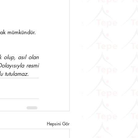
mak mümkündür.
olup, asıl olan 
olayısıyla resmi 
u tutulamaz.
Hepsini Gör