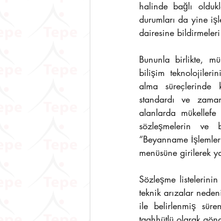
halinde bağlı oldukl
durumları da yine iş
dairesine bildirmeler
Bununla birlikte, mü
bilişim teknolojiler
alma süreçlerinde k
standardı ve zaman 
alanlarda mükellefe 
sözleşmelerin ve bi
“Beyanname İşlemleri”
menüsüne girilerek y
Sözleşme listelerinin
teknik arızalar nede
ile belirlenmiş sür
taahhütlü olarak gönd