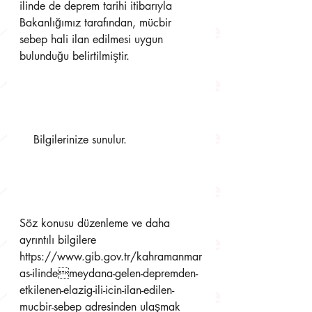
ilinde de deprem tarihi itibarıyla 
Bakanlığımız tarafından, mücbir 
sebep hali ilan edilmesi uygun  
bulunduğu belirtilmiştir.  
    Bilgilerinize sunulur. 
Söz konusu düzenleme ve daha 
ayrıntılı bilgilere 
https://www.gib.gov.tr/kahramanmar
as-ilindemeydana-gelen-depremden-
etkilenen-elazig-ili-icin-ilan-edilen-
mucbir-sebep adresinden ulaşmak 