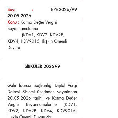
Sayı  :  
TEPE-2026/99	
20.05.2026
Konu 
:
Katma Değer Vergisi 
Beyannamelerine 
	   (KDV1, KDV2, KDV2B, 
KDV4, KDV9015) İlişkin Önemli 
Duyuru
SİRKÜLER 2026-99
Gelir İdaresi Başkanlığı Dijital Vergi 
Dairesi Sistemi üzerinden yayınlanan 
20.05.2026 tarihli ve Katma Değer 
Vergisi Beyannamelerine (KDV1, 
KDV2, KDV2B, KDV4, KDV9015) 
İlişkin Önemli Duyuruda;