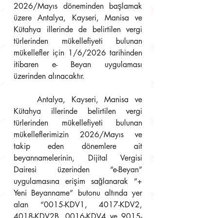
2026/Mayıs döneminden başlamak 
üzere Antalya, Kayseri, Manisa ve 
Kütahya illerinde de belirtilen vergi 
türlerinden mükellefiyeti bulunan 
mükellefler için 1/6/2026 tarihinden 
itibaren e- Beyan uygulaması 
üzerinden alınacaktır.
	Antalya, Kayseri, Manisa ve 
Kütahya illerinde belirtilen vergi 
türlerinden mükellefiyeti bulunan 
mükelleflerimizin 2026/Mayıs ve 
takip eden dönemlere ait 
beyannamelerinin, Dijital Vergisi 
Dairesi üzerinden “e-Beyan” 
uygulamasına erişim sağlanarak “+ 
Yeni Beyanname” butonu altında yer 
alan “0015-KDV1, 4017-KDV2, 
4018-KDV2B, 0016-KDV4 ve 9015-