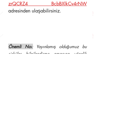
zrQCRZ4 BcbBXlkCv4rNW
adresinden ulaşabilirsiniz.
Önemli Not
:
 Yayınlamış olduğumuz bu 
sirküler bilgilendirme amacına yönelik 
olup, asıl olan yukarıda link adresi verilen 
ve bu adresten ulaşılacak yasal 
düzenlemelerdir. Dolayısıyla resmi işlerde 
kullanılamaz. Aksi takdirde hukuki 
sonuçlarından müşavirliğimiz sorumlu 
tutulamaz.