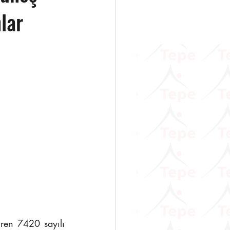
nlar
                   
en 7420 sayılı 