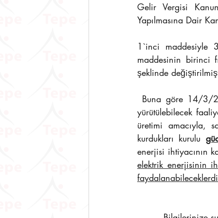
Gelir Vergisi Kan
Yapılmasına Dair Ka
1`inci maddesiyle 
maddesinin birinci 
şeklinde değiştirilmişt
 Buna göre 14/3/2013 tarihli ve 6446 sayılı Elektrik Piyasası Kanunu uyarınca lisanssız 
yürütülebilecek faali
üretimi amacıyla, sa
kurdukları kurulu 
gü
enerjisi ihtiyacının 
elektrik enerjisinin 
faydalanabileceklerdi
         Bilgilerinize