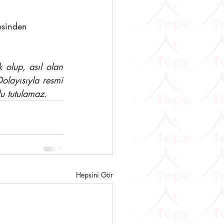
esinden 
olup, asıl olan 
olayısıyla resmi 
u tutulamaz.
Hepsini Gör