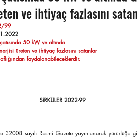
eten ve ihtiyaç fazlasını sata
                                                                      
11.2022
 çatısında 50 kW ve altında 
    Güneş enerjisi üreten ve ihtiyaç fazlasını satanlar 
    Esnaf muaflığından faydalanabileceklerdir.
SİRKÜLER 2022-99
e 32008 sayılı Resmî Gazete yayınlanarak yürürlüğe gir