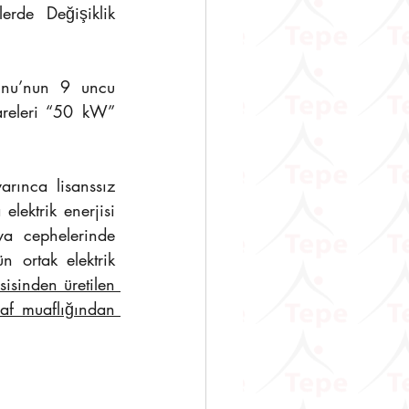
de Değişiklik 
unu’nun 9 uncu 
releri “50 kW” 
lektrik enerjisi 
ya cephelerinde 
 ortak elektrik 
sisinden üretilen 
naf muaflığından 