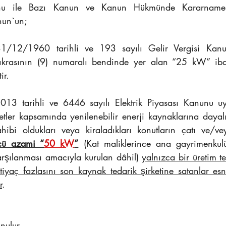
unu ile Bazı Kanun ve Kanun Hükmünde Kararnameler
nun`un;
31/12/1960 tarihli ve 193 sayılı Gelir Vergisi Kan
fıkrasının (9) numaralı bendinde yer alan “25 kW” iba
ir.
yetler kapsamında yenilenebilir enerji kaynaklarına dayalı e
hibi oldukları veya kiraladıkları konutların çatı ve/ve
cü azami “
50 kW
”
 (Kat maliklerince ana gayrimenkulün
karşılanması amacıyla kurulan dâhil) 
yalnızca bir üretim te
ihtiyaç fazlasını son kaynak tedarik şirketine satanlar es
r
.
 sunulur.