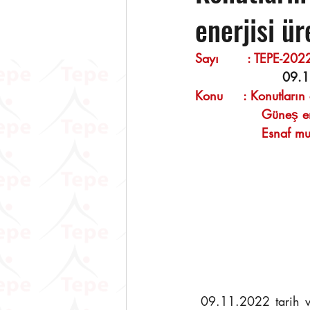
enerjisi ür
Sayı       : TEPE-2022/99
  09.
Konu     
:
 Konutların
            
            
09.11.2022 tarih v