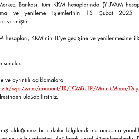
Merkez Bankası, tüm KKM hesaplarında (YUVAM hesaplar
çma ve yenileme işlemlerinin 15 Şubat 2025 tari
r vermiştir.  
M hesapları, KKM’nin TL’ye geçişine ve yenilenmesine ili
 sunulur.
 ve ayrıntılı açıklamalara  
gov.tr/wps/wcm/connect/TR/TCMB+TR/Main+Menu/Duyu
dresinden ulaşabilirsiniz.
mış olduğumuz bu sirküler bilgilendirme amacına yönelik 
verilen ve bu adresten ulaşılacak yasal düzenlemelerdir. D