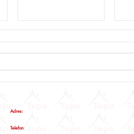
ÖTV3A, ÖTV3C VE ÖTV4
Emlak
Mükelleflerine Önemli Duyuru
Tebli
Adres:
Maltepe Mah., Eski Çırpıcı Yolu Sk., No:3 Nef12 B
Blok, Kat:2, D:14 İstanbul
Telefon
:
0(212) 465 00 19