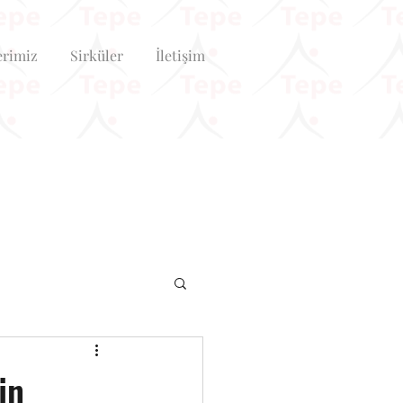
erimiz
Sirküler
İletişim
in