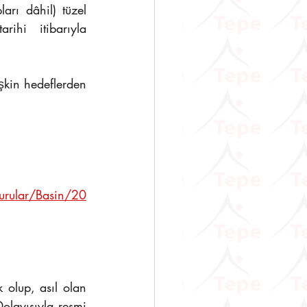
ı dâhil) tüzel 
hi itibarıyla 
şkin hedeflerden 
rular/Basin/20
olup, asıl olan 
olayısıyla resmi 