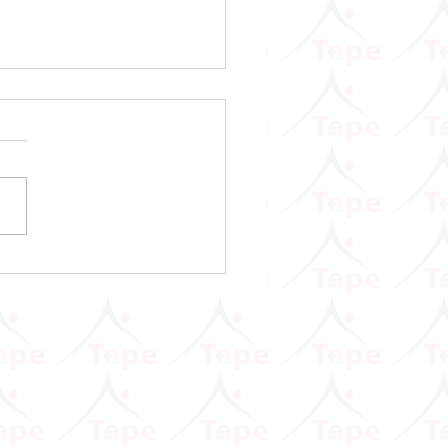
 Vergisi Kanunu Genel
ği (Seri No: 90)