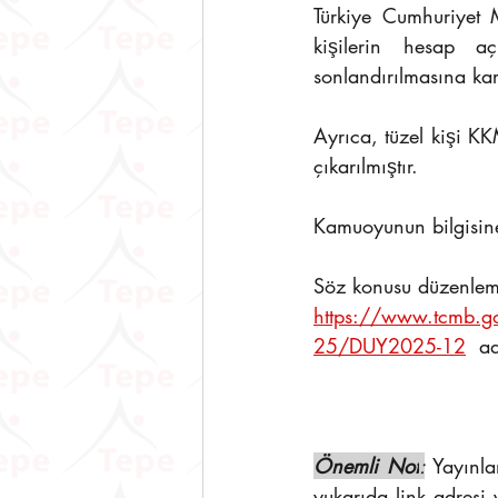
Türkiye Cumhuriyet 
kişilerin hesap a
sonlandırılmasına kara
Ayrıca, tüzel kişi KK
çıkarılmıştır.  
Kamuoyunun bilgisine
Söz konusu düzenleme
https://www.tcmb.
25/DUY2025-12
  a
Önemli Not
:
Yayınla
yukarıda link adresi 