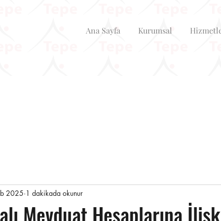
Ana Sayfa
Kurumsal
Hizmetl
ub 2025
1 dakikada okunur
lı Mevduat Hesaplarına İlişk