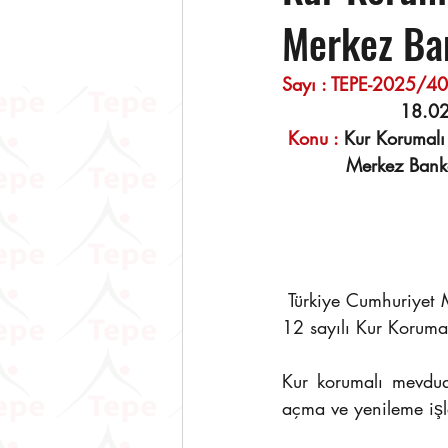
Merkez Ba
Sayı : TEPE-2025/40      
18.0
 Konu : 
Kur Korumalı
	    Merkez Ban
 Türkiye Cumhuriyet Merkez Bankası tarafından yayınlanan 15.05.2025 tarihli ve Sayı: 2025-
12 sayılı Kur Korumal
Kur korumalı mevduat
açma ve yenileme işle