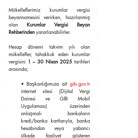
Mükelleflerimiz kurumlar vergisi 
beyannamesini verirken, hazırlanmış 
olan 
Kurumlar Vergisi Beyan 
Rehberinden
 yararlanabilirler. 
Hesap dönemi takvim yılı olan 
mükellefler, tahakkuk eden kurumlar 
vergisini 
1 – 30 Nisan 2025
 tarihleri 
arasında;
• Başkanlığımıza ait 
gib.gov.tr
internet sitesi (Dijital Vergi 
Dairesi ve GİB Mobil 
Uygulaması) üzerinden 
anlaşmalı bankaların 
kredi/banka kartlarıyla, banka 
hesabından veya yabancı 
ülkede faaliyet gösteren 