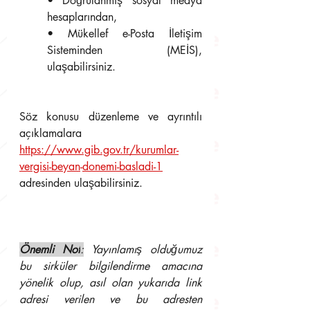
• Doğrulanmış sosyal medya 
hesaplarından, 
• Mükellef e-Posta İletişim 
Sisteminden (MEİS), 
ulaşabilirsiniz.
Söz konusu düzenleme ve ayrıntılı 
açıklamalara 
https://www.gib.gov.tr/kurumlar-
vergisi-beyan
-
donemi-basladi-1
adresinden ulaşabilirsiniz.
Önemli Not
:
 Yayınlamış olduğumuz 
bu sirküler bilgilendirme amacına 
yönelik olup, asıl olan yukarıda link 
adresi verilen ve bu adresten 