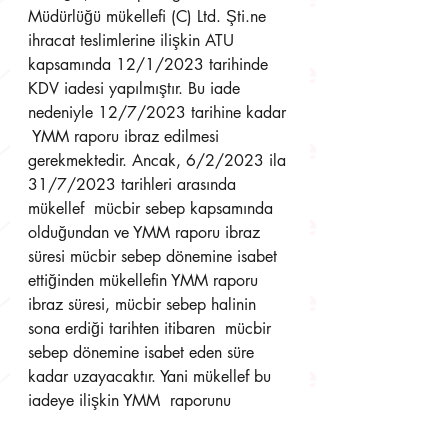
Müdürlüğü mükellefi (C) Ltd. Şti.ne 
ihracat teslimlerine ilişkin ATU  
kapsamında 12/1/2023 tarihinde 
KDV iadesi yapılmıştır. Bu iade 
nedeniyle 12/7/2023 tarihine kadar 
 YMM raporu ibraz edilmesi 
gerekmektedir. Ancak, 6/2/2023 ila 
31/7/2023 tarihleri arasında 
mükellef  mücbir sebep kapsamında 
olduğundan ve YMM raporu ibraz 
süresi mücbir sebep dönemine isabet  
ettiğinden mükellefin YMM raporu 
ibraz süresi, mücbir sebep halinin 
sona erdiği tarihten itibaren  mücbir 
sebep dönemine isabet eden süre 
kadar uzayacaktır. Yani mükellef bu 
iadeye ilişkin YMM  raporunu 
4/1/2024 tarihine kadar (bu tarih 