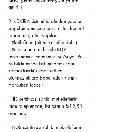
talebi genel hükümlere göre yerine 
getirilir. 
2- KDVİRA sistemi tarafından yapılan 
sorgulama neticesinde üretilen kontrol 
raporunda, alım yapılan  
mükelleflerin (alt mükellefler dahil) 
mücbir sebep nedeniyle KDV 
beyannamesi vermemesi ve/veya  Ba-
Bs bildiriminde bulunmamasından 
kaynaklandığı tespit edilen 
olumsuzluklara isabet eden kısmın  
mahsuben iadesi; 
- HİS sertifikası sahibi mükelleflerin 
iade taleplerinde, bu tutarın %12,5’i 
oranında,
 - İTUS sertifikası sahibi mükelleflerin 