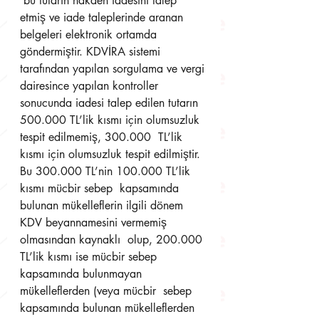
 bu tutarın nakden iadesini talep 
etmiş ve iade taleplerinde aranan 
belgeleri elektronik ortamda  
göndermiştir. KDVİRA sistemi 
tarafından yapılan sorgulama ve vergi 
dairesince yapılan kontroller  
sonucunda iadesi talep edilen tutarın 
500.000 TL’lik kısmı için olumsuzluk 
tespit edilmemiş, 300.000  TL’lik 
kısmı için olumsuzluk tespit edilmiştir. 
Bu 300.000 TL’nin 100.000 TL’lik 
kısmı mücbir sebep  kapsamında 
bulunan mükelleflerin ilgili dönem 
KDV beyannamesini vermemiş 
olmasından kaynaklı  olup, 200.000 
TL’lik kısmı ise mücbir sebep 
kapsamında bulunmayan 
mükelleflerden (veya mücbir  sebep 
kapsamında bulunan mükelleflerden 