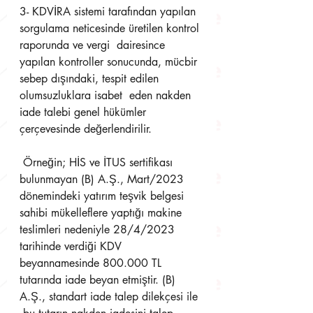
3- KDVİRA sistemi tarafından yapılan 
sorgulama neticesinde üretilen kontrol 
raporunda ve vergi  dairesince 
yapılan kontroller sonucunda, mücbir 
sebep dışındaki, tespit edilen 
olumsuzluklara isabet  eden nakden 
iade talebi genel hükümler 
çerçevesinde değerlendirilir.
 Örneğin; HİS ve İTUS sertifikası 
bulunmayan (B) A.Ş., Mart/2023 
dönemindeki yatırım teşvik belgesi  
sahibi mükelleflere yaptığı makine 
teslimleri nedeniyle 28/4/2023 
tarihinde verdiği KDV  
beyannamesinde 800.000 TL 
tutarında iade beyan etmiştir. (B) 
A.Ş., standart iade talep dilekçesi ile 