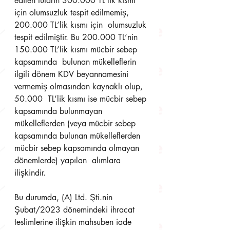
edilen tutarın 300.000 TL’lik kısmı 
için olumsuzluk tespit edilmemiş, 
200.000 TL’lik kısmı için  olumsuzluk 
tespit edilmiştir. Bu 200.000 TL’nin 
150.000 TL’lik kısmı mücbir sebep 
kapsamında  bulunan mükelleflerin 
ilgili dönem KDV beyannamesini 
vermemiş olmasından kaynaklı olup, 
50.000  TL’lik kısmı ise mücbir sebep 
kapsamında bulunmayan 
mükelleflerden (veya mücbir sebep  
kapsamında bulunan mükelleflerden 
mücbir sebep kapsamında olmayan 
dönemlerde) yapılan  alımlara 
ilişkindir. 
Bu durumda, (A) Ltd. Şti.nin 
Şubat/2023 dönemindeki ihracat 
teslimlerine ilişkin mahsuben iade  