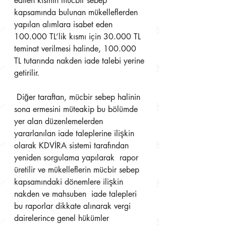
edilen kısmın mücbir sebep  
kapsamında bulunan mükelleflerden 
yapılan alımlara isabet eden 
100.000 TL’lik kısmı için 30.000 TL  
teminat verilmesi halinde, 100.000 
TL tutarında nakden iade talebi yerine 
getirilir.
 Diğer taraftan, mücbir sebep halinin 
sona ermesini müteakip bu bölümde 
yer alan düzenlemelerden  
yararlanılan iade taleplerine ilişkin 
olarak KDVİRA sistemi tarafından 
yeniden sorgulama yapılarak  rapor 
üretilir ve mükelleflerin mücbir sebep 
kapsamındaki dönemlere ilişkin 
nakden ve mahsuben  iade talepleri 
bu raporlar dikkate alınarak vergi 
dairelerince genel hükümler 