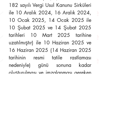
182 sayılı Vergi Usul Kanunu Sirküleri 
ile 10 Aralık 2024, 16 Aralık 2024, 
10 Ocak 2025, 14 Ocak 2025 ile 
10 Şubat 2025 ve 14 Şubat 2025 
tarihleri 10 Mart 2025 tarihine 
uzatılmıştır) ile 10 Haziran 2025 ve 
16 Haziran 2025 (14 Haziran 2025 
tarihinin resmi tatile rastlaması 
nedeniyle) günü sonuna kadar 
oluşturulması ve imzalanması gereken 
e-Defterlerin oluşturulma ve imzalanma 
süresi ile aynı sürede Gelir İdaresi 
Başkanlığı Bilgi İşlem Sistemine 
yüklenmesi gereken elektronik defter 
ve berat dosyalarının yüklenme süresi 
30 Haziran 2025 Pazartesi günü 
sonuna kadar uzatılmıştır.