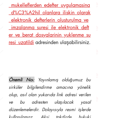
_mukelleflerden_edefter_uygulamasina
_d%C3%A2hil_olanlara_iliskin_olarak
_elektronik_defterlerin_olusturulma_ve
_imzalanma_suresi_ile_elektronik_deft
er_ve_berat_dosyalarinin_yuklenme_su
resi_uzatildi
 adresinden ulaşabilirsiniz.
Önemli Not
:
 Yayınlamış olduğumuz bu 
sirküler bilgilendirme amacına yönelik 
olup, asıl olan yukarıda link adresi verilen 
ve bu adresten ulaşılacak yasal 
düzenlemelerdir. Dolayısıyla resmi işlerde 
kullanılamaz. Aksi takdirde hukuki 
sonuçlarından müşavirliğimiz sorumlu 
tutulamaz.