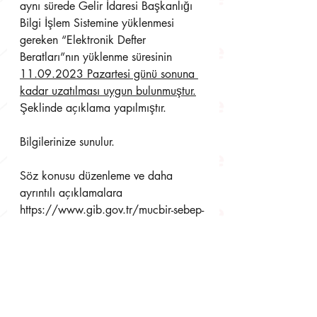
aynı sürede Gelir İdaresi Başkanlığı 
Bilgi İşlem Sistemine yüklenmesi 
gereken “Elektronik Defter 
Beratları”nın yüklenme süresinin 
11.09.2023 Pazartesi günü sonuna 
kadar uzatılması uygun bulunmuştur.
Şeklinde açıklama yapılmıştır. 
Bilgilerinize sunulur.
Söz konusu düzenleme ve daha 
ayrıntılı açıklamalara 
https://www.gib.gov.tr/mucbir-sebep-
halisona-eren-yerlerdeki-mukelleflerin-
bazi-bildirim-surelerinin-uzatilmasina-
iliskin adresinden ulaşmak 
mümkündür.
Önemli Not: Yayınlamış olduğumuz 