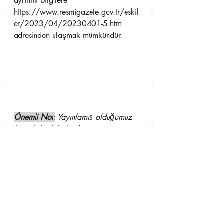
ayrıntılı bilgilere 
https://www.resmigazete.gov.tr/eskil
er/2023/04/20230401-5.htm 
adresinden ulaşmak mümkündür.
Önemli Not
:
 Yayınlamış olduğumuz 
bu sirküler bilgilendirme amacına 
yönelik olup, asıl olan yukarıda link 
adresi verilen ve bu adresten 
ulaşılacak yasal düzenlemelerdir. 
Dolayısıyla resmi işlerde 
kullanılamaz. Aksi takdirde hukuki 
sonuçlarından müşavirliğimiz sorumlu 
tutulamaz.