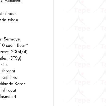
ümlülükleri
cinsinden 
erin takası 
et Sermaye 
10 sayılı Resmî 
hracat: 2004/4) 
tleri (DTSŞ) 
r ile 
 İhracat 
arihli ve 
akkında Karar 
ı ihracat 
leşmeleri 