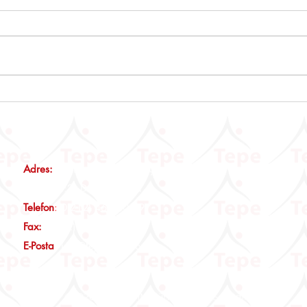
Emlak Vergisi Kanunu Genel
Muhta
Tebliği (Seri No: 90)
Beyan
İstis
Günce
Adres:
Maltepe Mah., Eski Çırpıcı Yolu Sk., No:3 Nef12 B
Blok, Kat:2, D:14 İstanbul
Telefon
:
0(212) 465 00 19
Fax:
0(212) 465 00 29
E-Posta
:
info@tepeymm.com
©2026, Tepe YMM Tüm Hakları Saklıdır