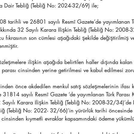
a Dair Tebliğ (Tebliğ No: 2024-32/69) ile;
8 tarihli ve 26801 sayılı Resmî Gazete’de yayımlanan Tü
kında 32 Sayılı Karara İlişkin Tebliğ (Tebliğ No: 2008-3
fıkrasının son cümlesi aşağıdaki şekilde değiştirilmiş ve
enmiştir.
zleşmelere ilişkin aşağıda belirtilen haller dışında kala
k parası cinsinden yerine getirilmesi ve kabul edilmesi zor
nden önce akdedilen menkul satış sözleşmelerinin ifası
 31814 sayılı Resmî Gazete ‘de yayımlanan Türk Parası K
ayılı Karara İlişkin Tebliğ (Tebliğ No: 2008-32/34)’de D
liğ (Tebliğ No: 2022- 32/66)’in yürürlük tarihi öncesinde
 cinsinden kıymetli evraklar kapsamındaki ödeme yükümlül