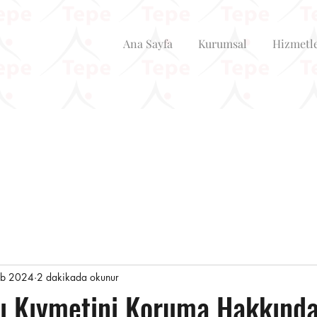
Ana Sayfa
Kurumsal
Hizmetl
ub 2024
2 dakikada okunur
sı Kıymetini Koruma Hakkınd