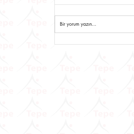
Bir yorum yazın...
ÖTV3A, ÖTV3C VE ÖTV4
Mükelleflerine Önemli Duyuru