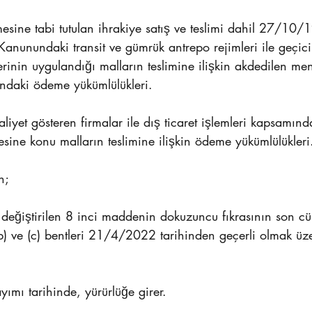
ne tabi tutulan ihrakiye satış ve teslimi dahil 27/10/19
anunundaki transit ve gümrük antrepo rejimleri ile geçic
rinin uygulandığı malların teslimine ilişkin akdedilen men
ndaki ödeme yükümlülükleri.
aliyet gösteren firmalar ile dış ticaret işlemleri kapsamın
sine konu malların teslimine ilişkin ödeme yükümlülükleri
n;
 değiştirilen 8 inci maddenin dokuzuncu fıkrasının son cüm
(b) ve (c) bentleri 21/4/2022 tarihinden geçerli olmak üz
yımı tarihinde, yürürlüğe girer.