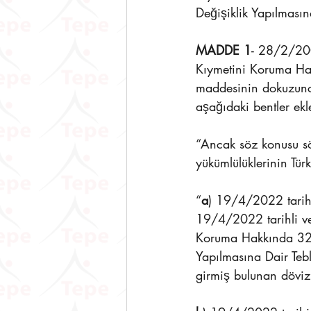
Değişiklik Yapılmasın
MADDE 1
- 28/2/200
Kıymetini Koruma Hak
maddesinin dokuzuncu 
aşağıdaki bentler ekl
“Ancak söz konusu sö
yükümlülüklerinin Tür
“
a
) 19/4/2022 tarihi
19/4/2022 tarihli ve
Koruma Hakkında 32 S
Yapılmasına Dair Teb
girmiş bulunan döviz