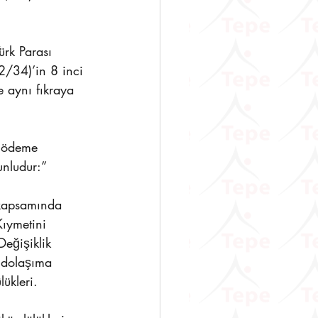
rk Parası 
2/34)’in 8 inci 
 aynı fıkraya 
n ödeme 
unludur:”
 kapsamında 
ıymetini 
eğişiklik 
 dolaşıma 
ükleri.