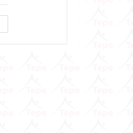
sar ve Prim Hizmet
namelerinde Asgari Ücret
na Gelir Vergisi Tutarının
llenmesine İlişkin Duyuru