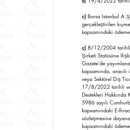
b
) 19/4/2022 tarihi
c) 
Borsa İstanbul A.Ş
gerçekleştirilen kıyme
kapsamındaki ödeme 
ç)
 8/12/2004 tarihli
Şirketi Statüsüne İli
Gazete’de yayımlanan 
kapsamında, aracılı 
veya Sektörel Dış Tica
17/8/2022 tarihli ve
Destekleri Hakkında 
5986 sayılı Cumhurba
kapsamındaki E-İhraca
sözleşmesine dayanara
kapsamındaki ödeme 