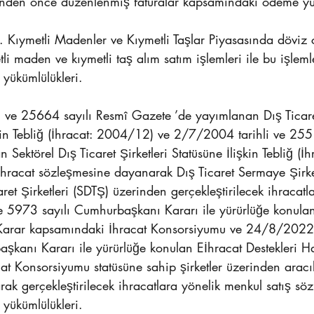
nden önce düzenlenmiş faturalar kapsamındaki ödeme yük
. Kıymetli Madenler ve Kıymetli Taşlar Piyasasında döviz 
tli maden ve kıymetli taş alım satım işlemleri ile bu işleml
yükümlülükleri.
 ve 25664 sayılı Resmî Gazete ’de yayımlanan Dış Ticar
şkin Tebliğ (İhracat: 2004/12) ve 2/7/2004 tarihli ve 255
Sektörel Dış Ticaret Şirketleri Statüsüne İlişkin Tebliğ (İ
ihracat sözleşmesine dayanarak Dış Ticaret Sermaye Şirke
ret Şirketleri (SDTŞ) üzerinden gerçekleştirilecek ihracatla
 5973 sayılı Cumhurbaşkanı Kararı ile yürürlüğe konulan
Karar kapsamındaki İhracat Konsorsiyumu ve 24/8/2022 t
şkanı Kararı ile yürürlüğe konulan Eİhracat Destekleri H
t Konsorsiyumu statüsüne sahip şirketler üzerinden aracıl
k gerçekleştirilecek ihracatlara yönelik menkul satış söz
yükümlülükleri.