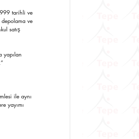
99 tarihli ve 
i depolama ve 
kul satış 
da yapılan 
.”
lesi ile aynı 
ere yayımı 