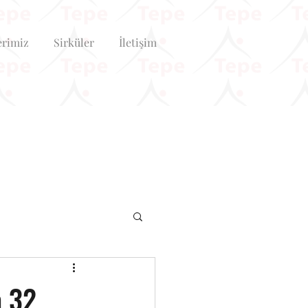
erimiz
Sirküler
İletişim
a 32