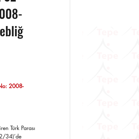
2008-
ebliğ
                   
 No: 2008-
en Türk Parası 
32/34)’de 