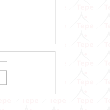
 Vergisi Kanunu Genel
ği (Seri No: 90)