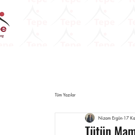
Tüm Yazılar
Nizam Ergün
17 K
Tütün Mamu