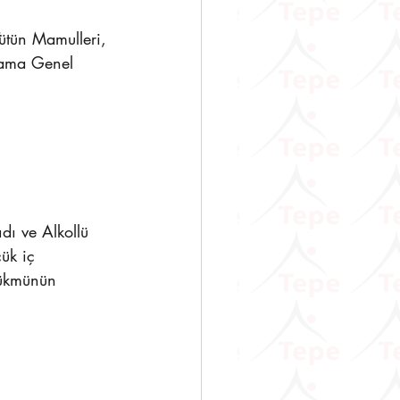
ütün Mamulleri, 
lama Genel 
ı ve Alkollü 
ük iç 
hükmünün 