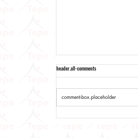
header.all-comments
comment-box.placeholder
Dijital Vergi Dairesine Yeni
Eklenen Hizmetlere İlişkin
Duyuru