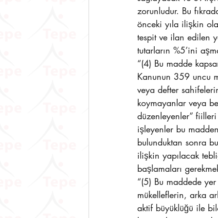
zorunludur. Bu fıkrada
önceki yıla ilişkin 
tespit ve ilan edilen
tutarların %5’ini aşm
“(4) Bu madde kapsam
Kanunun 359 uncu madd
veya defter sahifeler
koymayanlar veya bel
düzenleyenler” fiille
işleyenler bu madden
bulunduktan sonra bu fi
ilişkin yapılacak te
başlamaları gerekmek
“(5) Bu maddede yer
mükelleflerin, arka a
aktif büyüklüğü ile b