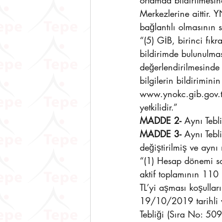
ortamda bildirilmesin
Merkezlerine aittir. 
bağlantılı olmasının 
“(5) GİB, birinci fık
bildirimde bulunulmas
değerlendirilmesinde 
bilgilerin bildiriminin
www.ynokc.gib.gov.tr
yetkilidir.”
MADDE 2-
 Aynı Tebli
MADDE 3- 
Aynı Tebl
değiştirilmiş ve aynı
“(1) Hesap dönemi son
aktif toplamının 110
TL’yi aşması koşulla
19/10/2019 tarihli 
Tebliği (Sıra No: 509