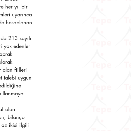
e her yıl bir 
mleri uyarınca 
lde hesaplanan 
nda 213 sayılı 
i yok edenler 
yaprak 
olarak 
lan fiilleri 
t talebi uygun 
edildiğine 
kullanmaya 
f olan 
tı, bilanço 
 ikisi ilgili 