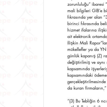
zorunluluğu” ibaresi
mali bilgileri GİB’e 
fıkrasında yer alan 
birinci fıkrasında bel
hizmet ifalarına ili
ait elektronik ortamd
İlişkin Mali Rapor”l
mükellefler ya da YN
günlük kapanış (Z) ra
değiştirilmiş ve aynı
kapsamında işyerleri
kapsamındaki ödeme h
gerçekleştirilmesind
da kuran firmaların,” 
“(3) Bu Tebliğin 6 n