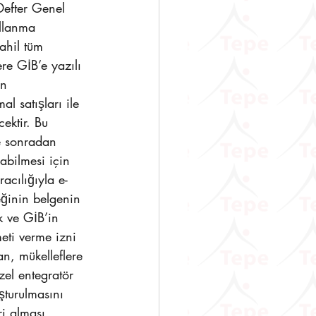
efter Genel 
ullanma 
ahil tüm 
re GİB’e yazılı 
un 
l satışları ile 
ektir. Bu 
e sonradan 
abilmesi için 
acılığıyla e-
eğinin belgenin 
k ve GİB’in 
eti verme izni 
n, mükelleflere 
el entegratör 
şturulmasını 
i alması 