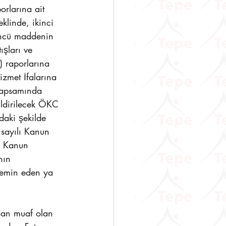
rlarına ait 
klinde, ikinci 
üncü maddenin 
ışları ve 
 raporlarına 
izmet İfalarına 
 kapsamında 
ildirilecek ÖKC 
daki şekilde 
 sayılı Kanun 
ı Kanun 
nın 
temin eden ya 
dan muaf olan 