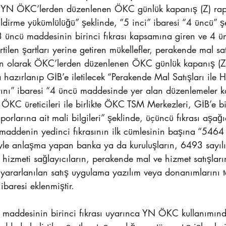
 “YN ÖKC’lerden düzenlenen ÖKC günlük kapanış (Z) rapo
bildirme yükümlülüğü” şeklinde, “5 inci” ibaresi “4 üncü” şe
“3 üncü maddesinin birinci fıkrası kapsamına giren ve 4 
irtilen şartları yerine getiren mükellefler, perakende mal sat
şkin olarak ÖKC’lerden düzenlenen ÖKC günlük kapanış (Z)
a hazırlanıp GİB’e iletilecek “Perakende Mal Satışları ile H
arını” ibaresi “4 üncü maddesinde yer alan düzenlemeler
 ÖKC üreticileri ile birlikte ÖKC TSM Merkezleri, GİB’e b
porlarına ait mali bilgileri” şeklinde, üçüncü fıkrası aşağı
 maddenin yedinci fıkrasının ilk cümlesinin başına “5464
yle anlaşma yapan banka ya da kuruluşların, 6493 sayıl
izmeti sağlayıcıların, perakende mal ve hizmet satışları
e yararlanılan satış uygulama yazılım veya donanımlarını 
ibaresi eklenmiştir.
cı maddesinin birinci fıkrası uyarınca YN ÖKC kullanımın