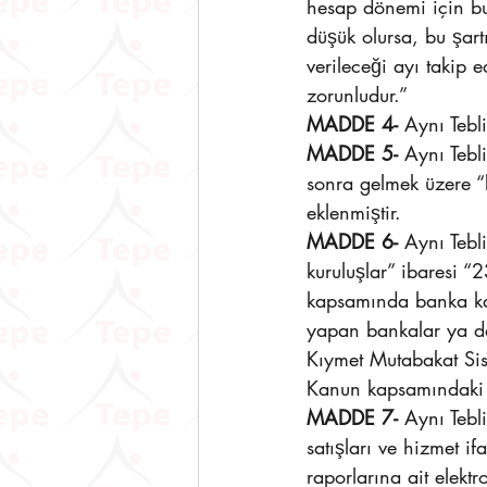
hesap dönemi için bu
düşük olursa, bu şart
verileceği ayı taki
zorunludur.”
MADDE 4-
 Aynı Tebl
MADDE 5- 
Aynı Tebl
sonra gelmek üzere “
eklenmiştir.
MADDE 6-
 Aynı Tebl
kuruluşlar” ibaresi “
kapsamında banka kar
yapan bankalar ya da
Kıymet Mutabakat Sis
Kanun kapsamındaki öd
MADDE 7-
 Aynı Tebl
satışları ve hizmet 
raporlarına ait elektr