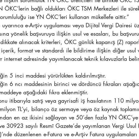
e ilişkin sorumluluk YN ÖKC üreticileri ile birlikte ÖKC T
YN ÖKC’lerin bağlı oldukları ÖKC TSM Merkezleri ile sürekl
sorumluluğu ise YN ÖKC’leri kullanan mükellefe aittir.”
ra uyarınca e-Arşiv uygulaması veya Dijital Vergi Dairesi ü
ına yönelik başvuruya ilişkin usul ve esasları, bu başvuru
dikkate alınacak kriterleri, ÖKC günlük kapanış (Z) raporl
 içerik, format ve standardı ile bildirime ilişkin diğer usul 
 internet adresinde yayımlanacak teknik kılavuzlarla beli
ğin 5 inci maddesi yürürlükten kaldırılmıştır.
iğin 6 ncı maddesinin birinci ve dördüncü fıkraları aşağıd
 maddeye aşağıdaki fıkra eklenmiştir.
u itibarıyla satış veya gayrisafi iş hasılatının 110 milyo
 milyon TL’yi, bilanço öz sermaye veya öz kaynak toplam
rından en az ikisini sağlayan ve 50’den fazla YN ÖKC’ye
ve 30923 sayılı Resmî Gazete’de yayımlanan Vergi Usul
)’nde düzenlenen e-Fatura ve e-Arşiv Fatura uygulamaları 