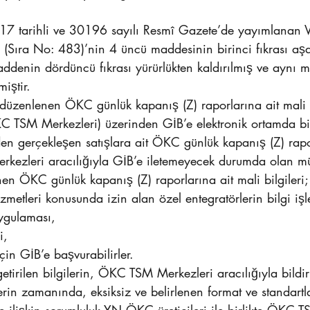
7 tarihli ve 30196 sayılı Resmî Gazete’de yayımlanan V
 (Sıra No: 483)’nin 4 üncü maddesinin birinci fıkrası aşa
addenin dördüncü fıkrası yürürlükten kaldırılmış ve aynı
iştir.
üzenlenen ÖKC günlük kapanış (Z) raporlarına ait mali bi
KC TSM Merkezleri) üzerinden GİB’e elektronik ortamda bild
 gerçekleşen satışlara ait ÖKC günlük kapanış (Z) rapor
rkezleri aracılığıyla GİB’e iletemeyecek durumda olan mü
n ÖKC günlük kapanış (Z) raporlarına ait mali bilgileri;
zmetleri konusunda izin alan özel entegratörlerin bilgi işl
uygulaması,
i,
çin GİB’e başvurabilirler.
etirilen bilgilerin, ÖKC TSM Merkezleri aracılığıyla bildir
rin zamanında, eksiksiz ve belirlenen format ve standartla