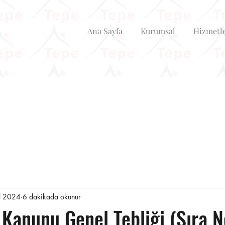
Ana Sayfa
Kurumsal
Hizmetl
l 2024
6 dakikada okunur
 Kanunu Genel Tebliği (Sıra N