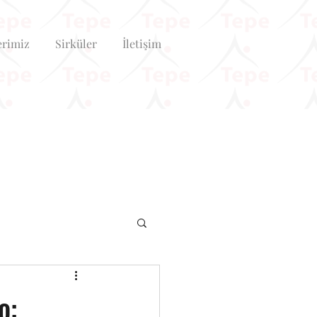
erimiz
Sirküler
İletişim
o: