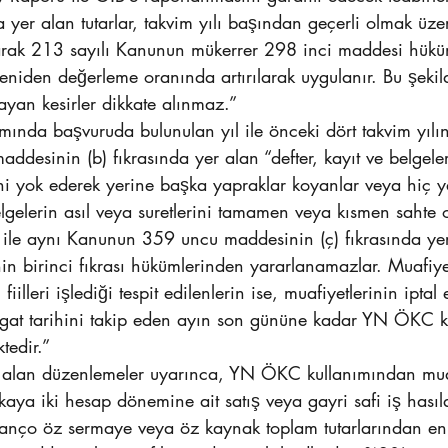
 yer alan tutarlar, takvim yılı başından geçerli olmak üzer
olarak 213 sayılı Kanunun mükerrer 298 inci maddesi hükü
 yeniden değerleme oranında artırılarak uygulanır. Bu şeki
ayan kesirler dikkate alınmaz.”
ında başvuruda bulunulan yıl ile önceki dört takvim yılı
esinin (b) fıkrasında yer alan “defter, kayıt ve belgeler
ini yok ederek yerine başka yapraklar koyanlar veya hiç 
gelerin asıl veya suretlerini tamamen veya kısmen sahte 
ri ile aynı Kanunun 359 uncu maddesinin (ç) fıkrasında yer a
in birinci fıkrası hükümlerinden yararlanamazlar. Muafiye
illeri işlediği tespit edilenlerin ise, muafiyetlerinin iptal 
bligat tarihini takip eden ayın son gününe kadar YN ÖKC 
tedir.”
 alan düzenlemeler uyarınca, YN ÖKC kullanımından mua
rkaya iki hesap dönemine ait satış veya gayri safi iş hasıla
ilanço öz sermaye veya öz kaynak toplam tutarlarından en az