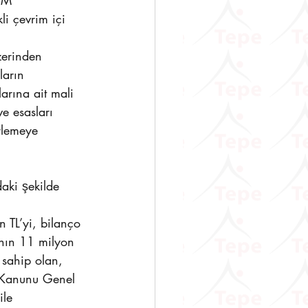
SM 
i çevrim içi 
zerinden 
ların 
arına ait mali 
ve esasları 
rlemeye 
aki şekilde 
n TL’yi, bilanço 
ının 11 milyon 
 sahip olan, 
 Kanunu Genel 
ile 