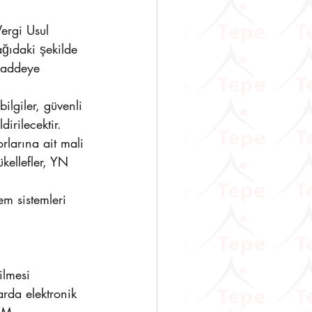
ergi Usul 
ğıdaki şekilde 
 maddeye 
lgiler, güvenli 
irilecektir.
larına ait mali 
kellefler, YN 
em sistemleri 
ilmesi 
rda elektronik 