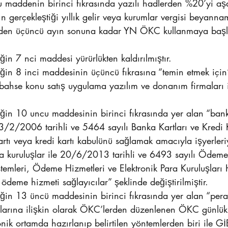
 maddenin birinci fıkrasında yazılı hadlerden %20’yi aşa
ın gerçekleştiği yıllık gelir veya kurumlar vergisi beyanna
p eden üçüncü ayın sonuna kadar YN ÖKC kullanmaya başl
iğin 7 nci maddesi yürürlükten kaldırılmıştır.
iğin 8 inci maddesinin üçüncü fıkrasına “temin etmek için
bahse konu satış uygulama yazılım ve donanım firmaları il
iğin 10 uncu maddesinin birinci fıkrasında yer alan “ban
23/2/2006 tarihli ve 5464 sayılı Banka Kartları ve Kredi 
tı veya kredi kartı kabulünü sağlamak amacıyla işyerler
 kuruluşlar ile 20/6/2013 tarihli ve 6493 sayılı Ödeme
temleri, Ödeme Hizmetleri ve Elektronik Para Kuruluşları
eme hizmeti sağlayıcılar” şeklinde değiştirilmiştir.
iğin 13 üncü maddesinin birinci fıkrasında yer alan “per
ifalarına ilişkin olarak ÖKC’lerden düzenlenen ÖKC günlük
onik ortamda hazırlanıp belirtilen yöntemlerden biri ile GİB