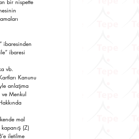
n bir nispette 
mesinin 
amaları 
” ibaresinden 
e” ibaresi 
ka vb. 
Kartları Kanunu 
iyle anlaşma 
 ve Menkul 
 Hakkında 
akende mal 
 kapanış (Z) 
’e iletilme 