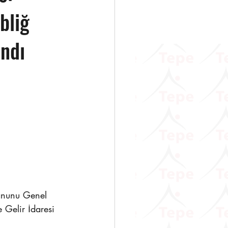
bliğ
andı
     
anunu Genel 
 Gelir İdaresi 