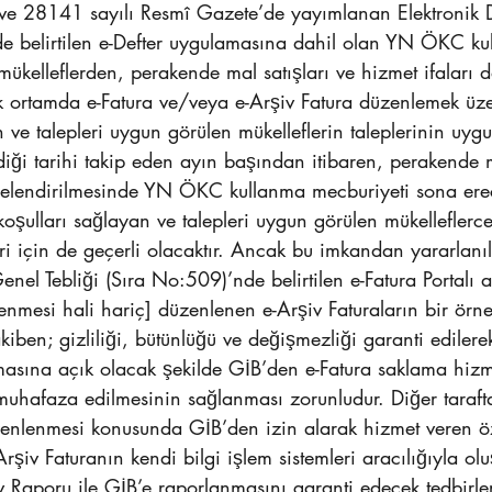
e 28141 sayılı Resmî Gazete’de yayımlanan Elektronik D
nde belirtilen e-Defter uygulamasına dahil olan YN ÖKC k
ükelleflerden, perakende mal satışları ve hizmet ifaları d
ik ortamda e-Fatura ve/veya e-Arşiv Fatura düzenlemek üze
ve talepleri uygun görülen mükelleflerin taleplerinin uyg
diği tarihi takip eden ayın başından itibaren, perakende ma
lgelendirilmesinde YN ÖKC kullanma mecburiyeti sona erec
oşulları sağlayan ve talepleri uygun görülen mükelleflerc
ri için de geçerli olacaktır. Ancak bu imkandan yararlanıl
nel Tebliği (Sıra No:509)’nde belirtilen e-Fatura Portalı ar
enmesi hali hariç] düzenlenen e-Arşiv Faturaların bir örn
kiben; gizliliği, bütünlüğü ve değişmezliği garanti edilere
masına açık olacak şekilde GİB’den e-Fatura saklama hizm
uhafaza edilmesinin sağlanması zorunludur. Diğer tarafta
zenlenmesi konusunda GİB’den izin alarak hizmet veren öz
Arşiv Faturanın kendi bilgi işlem sistemleri aracılığıyla olu
 Raporu ile GİB’e raporlanmasını garanti edecek tedbirler