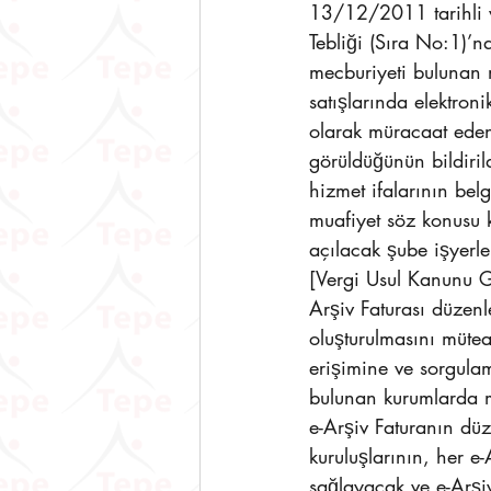
13/12/2011 tarihli v
Tebliği (Sıra No:1)’
mecburiyeti bulunan m
satışlarında elektron
olarak müracaat eden 
görüldüğünün bildiril
hizmet ifalarının be
muafiyet söz konusu k
açılacak şube işyerle
[Vergi Usul Kanunu Ge
Arşiv Faturası düzenl
oluşturulmasını mütea
erişimine ve sorgula
bulunan kurumlarda m
e-Arşiv Faturanın dü
kuruluşlarının, her e-
sağlayacak ve e-Arşiv