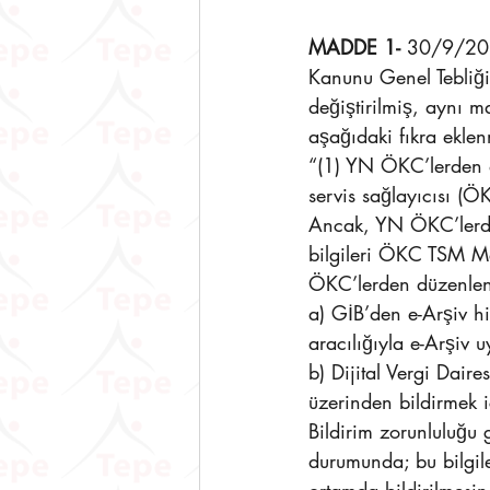
MADDE 1-
 30/9/201
Kanunu Genel Tebliği
değiştirilmiş, aynı m
aşağıdaki fıkra eklenm
“(1) YN ÖKC’lerden d
servis sağlayıcısı (Ö
Ancak, YN ÖKC’lerden
bilgileri ÖKC TSM Me
ÖKC’lerden düzenlene
a) GİB’den e-Arşiv hi
aracılığıyla e-Arşiv 
b) Dijital Vergi Daires
üzerinden bildirmek i
Bildirim zorunluluğu g
durumunda; bu bilgile