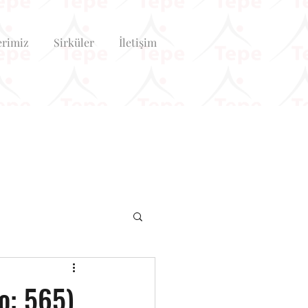
erimiz
Sirküler
İletişim
o: 565)