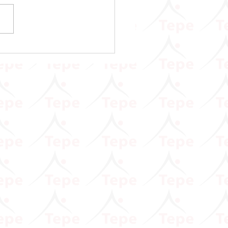
 Vergisi Kanunu Genel
ği (Seri No: 90)