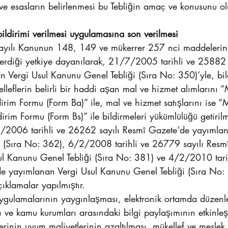
 ve esasların belirlenmesi bu Tebliğin amaç ve konusunu ol
ildirimi verilmesi uygulamasına son verilmesi
ayılı Kanunun 148, 149 ve mükerrer 257 nci maddelerin
erdiği yetkiye dayanılarak, 21/7/2005 tarihli ve 25882 
 Vergi Usul Kanunu Genel Tebliği (Sıra No: 350)’yle, bi
elleflerin belirli bir haddi aşan mal ve hizmet alımlarını 
ldirim Formu (Form Ba)” ile, mal ve hizmet satışlarını ise 
ldirim Formu (Form Bs)” ile bildirmeleri yükümlülüğü getirilmi
/2006 tarihli ve 26262 sayılı Resmî Gazete’de yayımlan
 (Sıra No: 362), 6/2/2008 tarihli ve 26779 sayılı Resm
ul Kanunu Genel Tebliği (Sıra No: 381) ve 4/2/2010 tar
de yayımlanan Vergi Usul Kanunu Genel Tebliği (Sıra No: 
çıklamalar yapılmıştır.
 uygulamalarının yaygınlaşması, elektronik ortamda düzenl
 ve kamu kurumları arasındaki bilgi paylaşımının etkinle
lerinin uyum maliyetlerinin azaltılması, mükellef ve meslek