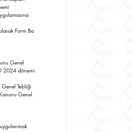
nemi 
uygulamasına 
olarak Form Ba 
nunu Genel 
lül 2024 dönemi 
Genel Tebliği 
l Kanunu Genel 
 uygulanmak 