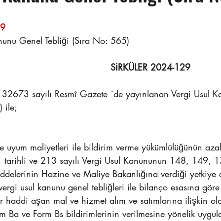
                                                                    
nunu Genel Tebliği (Sıra No: 565)
SİRKÜLER 2024-129
 32673 sayılı Resmî Gazete `de yayınlanan Vergi Usul 
 ile;
ye uyum maliyetleri ile bildirim verme yükümlülüğünün azal
tarihli ve 213 sayılı Vergi Usul Kanununun 148, 149, 
delerinin Hazine ve Maliye Bakanlığına verdiği yetkiye 
ergi usul kanunu genel tebliğleri ile bilanço esasına göre 
 bir haddi aşan mal ve hizmet alım ve satımlarına ilişkin ol
rm Ba ve Form Bs bildirimlerinin verilmesine yönelik uygu