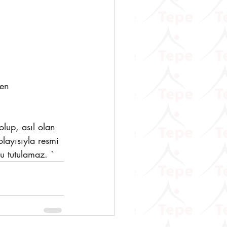
en 
lup, asıl olan 
layısıyla resmi 
u tutulamaz. `