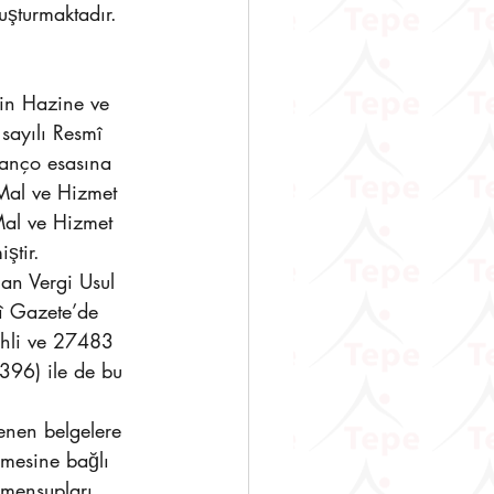
uşturmaktadır.
in Hazine ve 
sayılı Resmî 
lanço esasına 
“Mal ve Hizmet 
“Mal ve Hizmet 
ştir.
an Vergi Usul 
î Gazete’de 
ihli ve 27483 
396) ile de bu 
enen belgelere 
şmesine bağlı 
 mensupları 