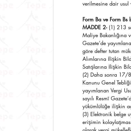
verilmesine dair usul
Form Ba ve Form Bs b
MADDE 2- 
(1) 213 s
Maliye Bakanlığına v
Gazete’de yayımlanan
göre defter tutan mük
Alımlarına İlişkin Bi
Satışlarına İlişkin Bi
(2) Daha sonra 17/8
Kanunu Genel Tebliği
yayımlanan Vergi Us
sayılı Resmî Gazete’
yükümlülüğe ilişkin a
(3) Elektronik belge
erişimin kolaylaşması
olarak vergi mükellef