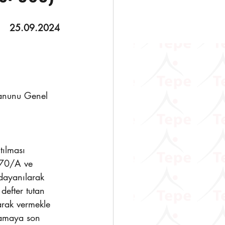
   
25.09.2024 
Kanunu Genel 
tılması 
170/A ve 
dayanılarak 
defter tutan 
arak vermekle 
lamaya son 