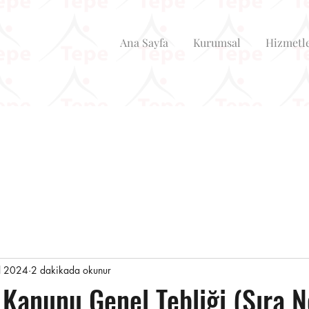
Ana Sayfa
Kurumsal
Hizmetl
l 2024
2 dakikada okunur
 Kanunu Genel Tebliği (Sıra N