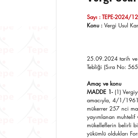
Sayı : TEPE-2024/129     
Konu : 
Vergi Usul Ka
25.09.2024 tarih ve
Tebliği (Sıra No: 565)
Amaç ve konu
MADDE 1-
 (1) Vergi
amacıyla, 4/1/1961 
mükerrer 257 nci mad
yayımlanan muhtelif v
mükelleflerin belirli
yükümlü oldukları Fo