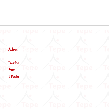
ÖTV3A, ÖTV3C VE ÖTV4
Emlak
Mükelleflerine Önemli Duyuru
Tebli
Adres:
Maltepe Mah., Eski Çırpıcı Yolu Sk., No:3 Nef12 B
Blok, Kat:2, D:14 İstanbul
Telefon
:
0(212) 465 00 19
Fax:
0(212) 465 00 29
E-Posta
:
info@tepeymm.com
©2026, Tepe YMM Tüm Hakları Saklıdır