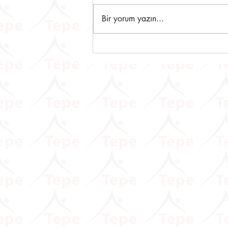
Bir yorum yazın...
Dijital Vergi Dairesine Yeni
Eklenen Hizmetlere İlişkin
Duyuru