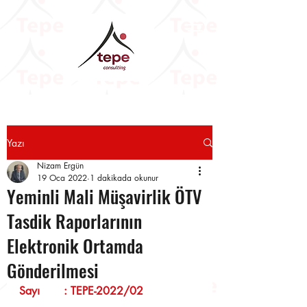
Yazı
Nizam Ergün
19 Oca 2022
1 dakikada okunur
Yeminli Mali Müşavirlik ÖTV
Tasdik Raporlarının
Elektronik Ortamda
Gönderilmesi
Sayı       : TEPE-2022/02                