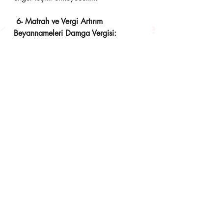
 6- Matrah ve Vergi Artırım 
Beyannameleri Damga Vergisi: 
Matrah ve vergi artırımı dolayısıyla 
verilen Yıllık, Muhtasar ve KDV 
beyannameleri ile diğer  
beyannameler için 1.000 lira Damga 
Vergisinin, matrah artırımından 
sonraki ilk taksit ödeme süresi  içinde 
ödenmesi, 
Matrah ve vergi artırımı sonucunda 
tahakkuk eden vergilerin tamamının 
ilk taksit ödeme  süresi içinde peşin 
ödenmesi halinde öngörülen %10 
indirimin Damga Vergisi için 
uygulanmaması şeklinde düzenleme 