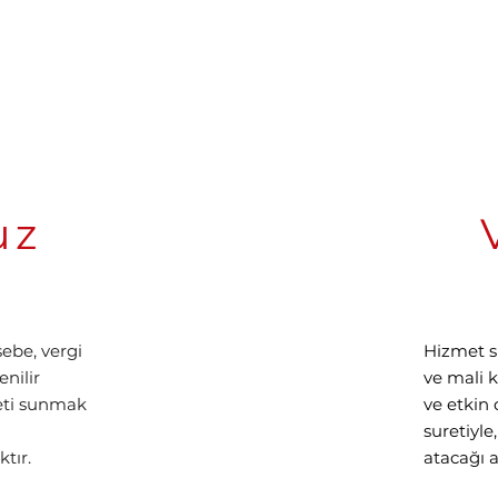
İletişime Geçin
uz
ebe, vergi
Hizmet s
nilir
ve mali 
eti sunmak
ve etkin
suretiyle
tır.
atacağı 