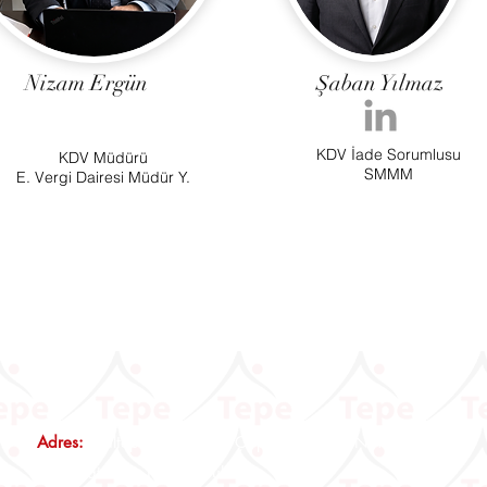
Nizam Ergün
Şaban Yılmaz
KDV İade Sorumlusu
KDV Müdürü
SMMM
E. Vergi Dairesi Müdür Y.
Adres:
Maltepe Mah., Eski Çırpıcı Yolu Sk., No:3 Nef12 B
Blok, Kat:2, D:14 İstanbul