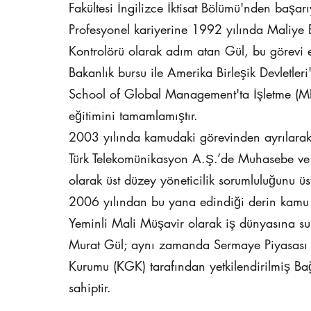
Fakültesi İngilizce İktisat Bölümü'nden başar
Profesyonel kariyerine 1992 yılında Maliye 
Kontrolörü olarak adım atan Gül, bu görevi
Bakanlık bursu ile Amerika Birleşik Devletle
School of Global Management'ta İşletme (MB
eğitimini tamamlamıştır.
2003 yılında kamudaki görevinden ayrılarak
Türk Telekomünikasyon A.Ş.’de Muhasebe ve
olarak üst düzey yöneticilik sorumluluğunu üst
2006 yılından bu yana edindiği derin kamu v
Yeminli Mali Müşavir olarak iş dünyasına 
Murat Gül; aynı zamanda Sermaye Piyasası
Kurumu (KGK) tarafından yetkilendirilmiş Ba
sahiptir.