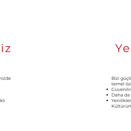
iz
Ye
mizde
Bizi güç
temel öze
Güvenil
Daha da 
klı
Yenilikl
Kültürü