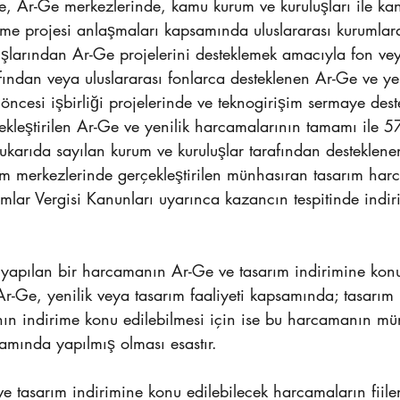
e, Ar-Ge merkezlerinde, kamu kurum ve kuruluşları ile ka
tirme projesi anlaşmaları kapsamında uluslararası kurumla
şlarından Ar-Ge projelerini desteklemek amacıyla fon vey
afından veya uluslararası fonlarca desteklenen Ar-Ge ve yen
 öncesi işbirliği projelerinde ve teknogirişim sermaye dest
kleştirilen Ar-Ge ve yenilik harcamalarının tamamı ile 57
arıda sayılan kurum ve kuruluşlar tarafından desteklene
rım merkezlerinde gerçekleştirilen münhasıran tasarım har
mlar Vergisi Kanunları uyarınca kazancın tespitinde indi
yapılan bir harcamanın Ar-Ge ve tasarım indirimine konu
r-Ge, yenilik veya tasarım faaliyeti kapsamında; tasarım
ın indirime konu edilebilmesi için ise bu harcamanın mü
samında yapılmış olması esastır.
e tasarım indirimine konu edilebilecek harcamaların fiile