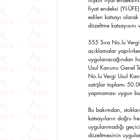
ilişkin fiyat endeksi
fiyat endeksi (Yİ-ÜF
edilen katsayı olara
düzeltme katsayısını 
555 Sıra No.lu Vergi
açıklamalar yapılırk
uygulanacağından har
Usul Kanunu Genel Teb
No.lu Vergi Usul Kan
satışlar toplamı 50.0
yapmaması uygun bu
Bu bakımdan, stokları
katsayıların doğru h
uygulanmadığı geçici
düzeltmesinin uygula