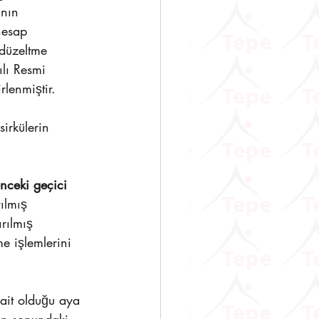
nın 
hesap 
 düzeltme 
lı Resmi 
lenmiştir.
irkülerin 
önceki geçici 
ılmış 
rılmış 
e işlemlerini 
 ait olduğu aya 