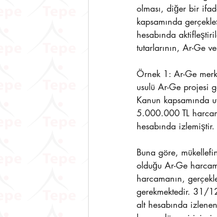
olması, diğer bir ifa
kapsamında gerçekleş
hesabında aktifleştir
tutarlarının, Ar-Ge v
Örnek 1: Ar-Ge merke
usulü Ar-Ge projesi g
Kanun kapsamında uy
5.000.000 TL harcam
hesabında izlemiştir.
Buna göre, mükellefi
olduğu Ar-Ge harcamal
harcamanın, gerçekleş
gerekmektedir. 31/12
alt hesabında izlenen