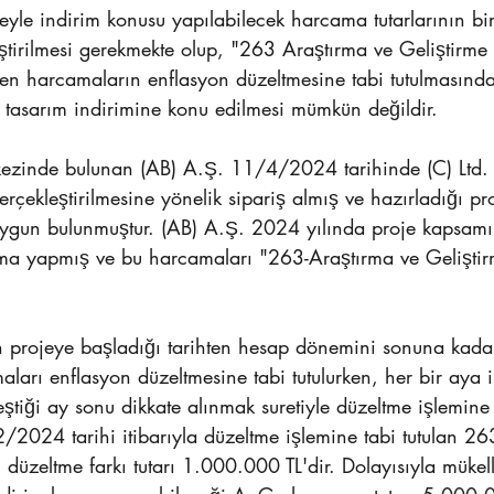
deyle indirim konusu yapılabilecek harcama tutarlarının bir
tirilmesi gerekmekte olup, "263 Araştırma ve Geliştirme 
ilen harcamaların enflasyon düzeltmesine tabi tutulmasında
e tasarım indirimine konu edilmesi mümkün değildir.
zinde bulunan (AB) A.Ş. 11/4/2024 tarihinde (C) Ltd. Ş
erçekleştirilmesine yönelik sipariş almış ve hazırladığı pr
gun bulunmuştur. (AB) A.Ş. 2024 yılında proje kapsam
a yapmış ve bu harcamaları "263-Araştırma ve Geliştirm
n projeye başladığı tarihten hesap dönemini sonuna kad
arı enflasyon düzeltmesine tabi tutulurken, her bir aya il
tiği ay sonu dikkate alınmak suretiyle düzeltme işlemine 
/2024 tarihi itibarıyla düzeltme işlemine tabi tutulan 26
 düzeltme farkı tutarı 1.000.000 TL'dir. Dolayısıyla müke