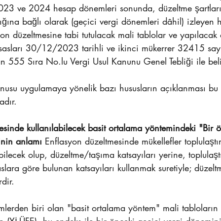
023 ve 2024 hesap dönemleri sonunda, düzeltme şartları
ğına bağlı olarak (geçici vergi dönemleri dâhil) izleyen 
n düzeltmesine tabi tutulacak mali tablolar ve yapılacak
esasları 30/12/2023 tarihli ve ikinci mükerrer 32415 sayı
 555 Sıra No.lu Vergi Usul Kanunu Genel Tebliği ile belir
usu uygulamaya yönelik bazı hususların açıklanması bu s
adır.
mesinde kullanılabilecek basit ortalama yöntemindeki "Bir 
inin anlamı
 Enflasyon düzeltmesinde mükellefler toplulaştır
bilecek olup, düzeltme/taşıma katsayıları yerine, toplulaştı
aslara göre bulunan katsayıları kullanmak suretiyle; düzeltm
rdir.
emlerden biri olan "basit ortalama yöntem" mali tabloların