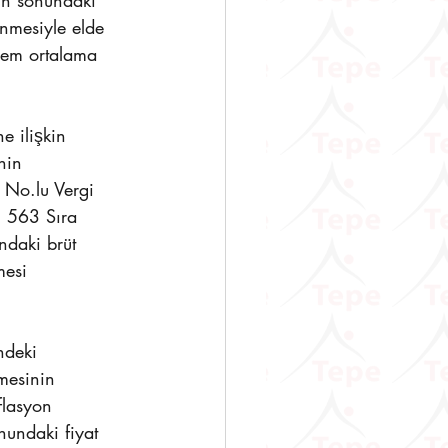
nin sonundaki 
nmesiyle elde 
nem ortalama 
e ilişkin 
nin 
 No.lu Vergi 
, 563 Sıra 
ndaki brüt 
mesi 
ndeki 
mesinin 
flasyon 
undaki fiyat 