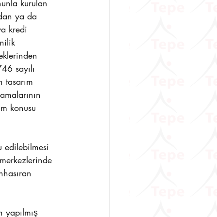
nunla kurulan 
rdan ya da 
a kredi 
ilik 
eklerinden 
46 sayılı 
n tasarım 
camalarının 
rim konusu 
 edilebilmesi 
 merkezlerinde 
nhasıran 
n yapılmış 