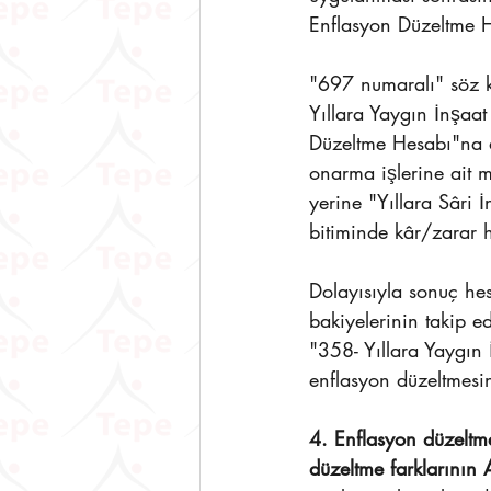
Enflasyon Düzeltme H
"697 numaralı" söz 
Yıllara Yaygın İnşaa
Düzeltme Hesabı"na de
onarma işlerine ait m
yerine "Yıllara Sâri
bitiminde kâr/zarar h
Dolayısıyla sonuç he
bakiyelerinin takip e
"358- Yıllara Yaygın
enflasyon düzeltmesin
4. Enflasyon düzeltm
düzeltme farklarının