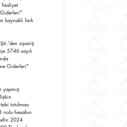
 faaliyet 
Giderleri" 
n kaynaklı fark 
ti.'den sipariş 
oje 5746 sayılı 
ında 
e Giderleri" 
ar yapmış 
işkin 
tabi tutulması 
3 nolu hesabın 
llefin 2024 