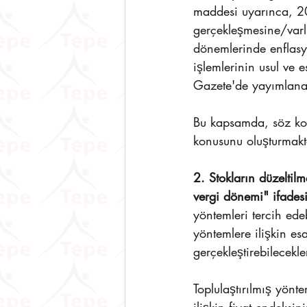
maddesi uyarınca, 2
gerçekleşmesine/varlı
dönemlerinde enflasyo
işlemlerinin usul ve 
Gazete'de yayımlanan
Bu kapsamda, söz kon
konusunu oluşturmakt
2. Stokların düzeltil
vergi dönemi" ifades
yöntemleri tercih ede
yöntemlere ilişkin es
gerçekleştirebilecekle
Toplulaştırılmış yönt