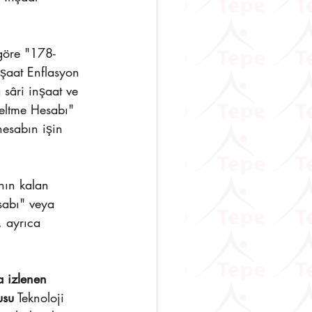
göre "178- 
nşaat Enflasyon 
sâri inşaat ve 
zeltme Hesabı" 
hesabın işin 
nın kalan 
sabı" veya 
, ayrıca 
a izlenen 
usu
 Teknoloji 