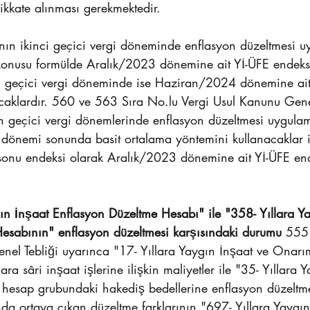
ikkate alınması gerekmektedir.
ının ikinci geçici vergi döneminde enflasyon düzeltmesi 
 konusu formülde Aralık/2023 dönemine ait Yİ-ÜFE endeks
ü geçici vergi döneminde ise Haziran/2024 dönemine ait
caklardır. 560 ve 563 Sıra No.lu Vergi Usul Kanunu Genel
n geçici vergi dönemlerinde enflasyon düzeltmesi uygula
 dönemi sonunda basit ortalama yöntemini kullanacaklar i
sonu endeksi olarak Aralık/2023 dönemine ait Yİ-ÜFE end
ın İnşaat Enflasyon Düzeltme Hesabı" ile "358- Yıllara Y
esabının" enflasyon düzeltmesi karşısındaki durumu
 555
nel Tebliği uyarınca "17- Yıllara Yaygın İnşaat ve Onarım
ra sâri inşaat işlerine ilişkin maliyetler ile "35- Yıllara 
hesap grubundaki hakediş bedellerine enflasyon düzeltme
da ortaya çıkan düzeltme farklarının "697- Yıllara Yaygın