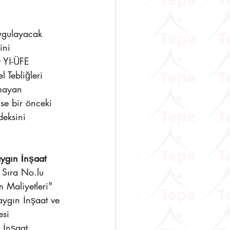
uygulayacak 
ini 
 Yİ-ÜFE 
 Tebliğleri 
mayan 
se bir önceki 
eksini 
aygın İnşaat 
 Sıra No.lu 
 Maliyetleri" 
Yaygın İnşaat ve 
si 
 İnşaat 