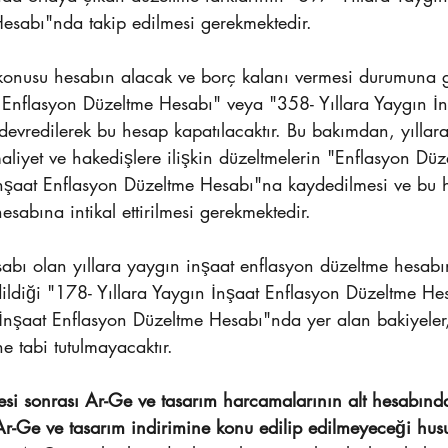
esabı"nda takip edilmesi gerekmektedir.
konusu hesabın alacak ve borç kalanı vermesi durumuna 
t Enflasyon Düzeltme Hesabı" veya "358- Yıllara Yaygın İ
vredilerek bu hesap kapatılacaktır. Bu bakımdan, yıllara 
aliyet ve hakedişlere ilişkin düzeltmelerin "Enflasyon Dü
 İnşaat Enflasyon Düzeltme Hesabı"na kaydedilmesi ve bu 
esabına intikal ettirilmesi gerekmektedir.
sabı olan yıllara yaygın inşaat enflasyon düzeltme hesabı
dildiği "178- Yıllara Yaygın İnşaat Enflasyon Düzeltme He
 İnşaat Enflasyon Düzeltme Hesabı"nda yer alan bakiyeler
e tabi tutulmayacaktır.
esi sonrası Ar-Ge ve tasarım harcamalarının alt hesabınd
 Ar-Ge ve tasarım indirimine konu edilip edilmeyeceği hus