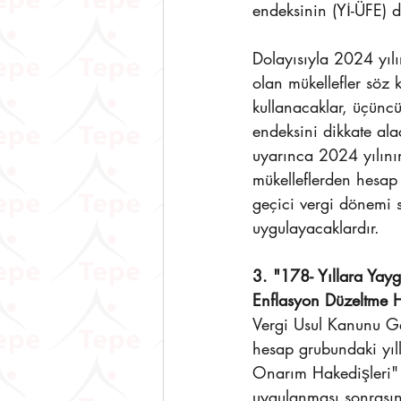
endeksinin (Yİ-ÜFE) d
Dolayısıyla 2024 yıl
olan mükellefler söz
kullanacaklar, üçünc
endeksini dikkate ala
uyarınca 2024 yılını
mükelleflerden hesap
geçici vergi dönemi 
uygulayacaklardır.
3. "178- Yıllara Yayg
Enflasyon Düzeltme H
Vergi Usul Kanunu Ge
hesap grubundaki yılla
Onarım Hakedişleri" 
uygulanması sonrasın