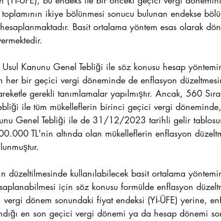
nin (Yİ-ÜFE), bu endeks ile bir önceki geçici vergi dönemi
E) toplamının ikiye bölünmesi sonucu bulunan endekse bölü
k hesaplanmaktadır. Basit ortalama yöntem esas olarak dö
vermektedir.
 Usul Kanunu Genel Tebliği ile söz konusu hesap yöntemin
en her bir geçici vergi döneminde de enflasyon düzeltmesi
eketle gerekli tanımlamalar yapılmıştır. Ancak, 560 Sıra
liği ile tüm mükelleflerin birinci geçici vergi döneminde
unu Genel Tebliği ile de 31/12/2023 tarihli gelir tablosu
00.000 TL'nin altında olan mükelleflerin enflasyon düzelt
lunmuştur.
n düzeltilmesinde kullanılabilecek basit ortalama yöntemi
esaplanabilmesi için söz konusu formülde enflasyon düzelt
 vergi dönem sonundaki fiyat endeksi (Yİ-ÜFE) yerine, en
ndığı en son geçici vergi dönemi ya da hesap dönemi son